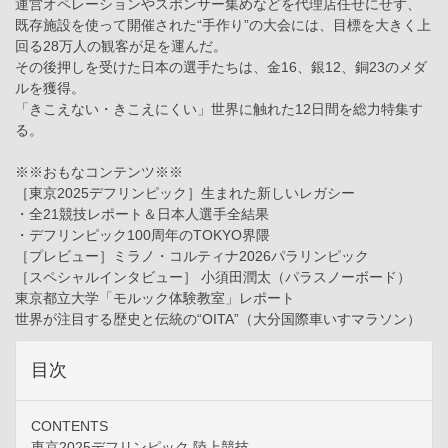
運営オペレーションやスポンサー集めなどを代理店任せにせず、
既存施設を使って開催された“手作り”の大会には、目標を大きく上
回る28万人の観客が足を運んだ。
その後押しを受けた日本の選手たちは、金16、銀12、銅23のメダ
ルを獲得。
「きこえない・きこえにくい」世界に触れた12日間を総力特集す
る。
※※おもなコンテンツ※※
［東京2025デフリンピック］生まれた新しいレガシー
・全21競技レポート＆日本人選手全結果
・デフリンピック100周年のTOKYO界隈
［プレビュー］ミラノ・コルティナ2026パラリンピック
［スペシャルインタビュー］ 小須田潤太（パラスノーボード）
東京都立大学「モルック体験教室」レポート
世界が注目する歴史と伝統の“OITA”（大分国際車いすマラソン）
目次
CONTENTS
東京2025デフリンピック 陸上競技