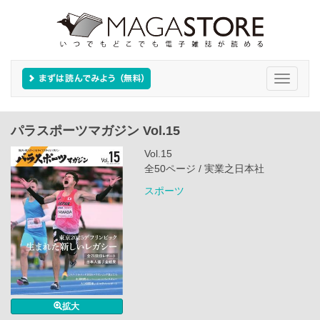
Toggle
navigati
パラスポーツマガジン Vol.15
Vol.15
全50ページ / 実業之日本社
スポーツ
拡大