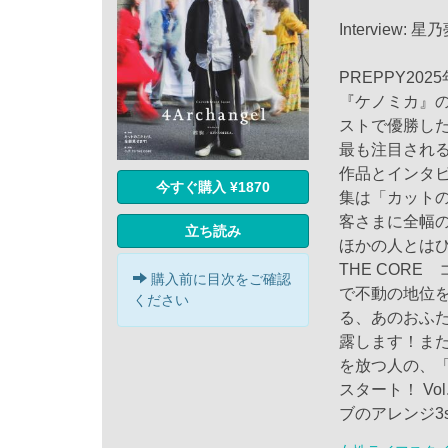
Interview: 星
PREPPY2
『ケノミカ』の
ストで優勝し
最も注目される
作品とインタ
今すぐ購入 ¥1870
集は「カット
客さまに全幅
立ち読み
ほかの人とはひ
THE COR
購入前に目次をご確認
で不動の地位
ください
る、あのおふ
露します！また
を放つ人の、
スタート！ V
ブのアレンジ3s