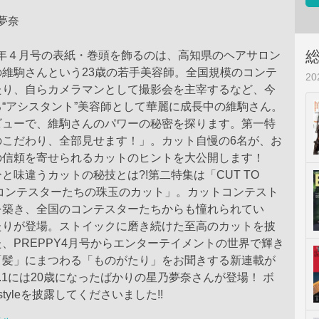
乃夢奈
025年４月号の表紙・巻頭を飾るのは、高知県のヘアサロン
維駒さんという23歳の若手美容師。全国規模のコンテ
2
たり、自らカメラマンとして撮影会を主宰するなど、今
“アシスタント”美容師として華麗に成長中の維駒さん。
ビューで、維駒さんのパワーの秘密を探ります。第一特
のこだわり、全部見せます！」。カット自慢の6名が、お
の信頼を寄せられるカットのヒントを大公開します！
と味違うカットの秘技とは?!第二特集は「CUT TO
E コンテスターたちの珠玉のカット」。カットコンテスト
を築き、全国のコンテスターたちからも憧れられてい
たりが登場。ストイックに磨き続けた至高のカットを披
、PREPPY4月号からエンターテイメントの世界で輝き
「髪」にまつわる「ものがたり」をお聞きする新連載が
ol.1には20歳になったばかりの星乃夢奈さんが登場！ ボ
tyleを披露してくださいました!!