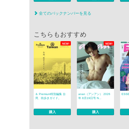
全てのバックナンバーを見る
こちらもおすすめ
NEW!
NEW!
＆ Premium特別編集 台
anan（アンアン） 2026
ESS
湾、街歩きガイド。
年 8月19日号 N...
購入
購入