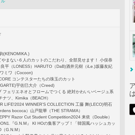
イル
ド
維駒(KENOMIKA.)
てやまない６人のカットのこだわり、全部見せます！ 小俣恭
山良平（LONESS）HARUTO（DaB)酒井元樹（iLe.)坂藤友紀
ワミワ（Cocoon)
HE CORE コンテスターたちの珠玉のカット
（GARTE)宇佐巳大介（Creed)
ブ フェリエネオとフロームでつくる 絶対かわいいベージュ系
ナツ、Kimika（BEACH）
R LIFE!2024 WINNER’S COLLECTION 工藤 舞(LECO)明石
Gardens bococa）山戸龍華（THE STRAMA）
PPY Razor Cut Student Competition2024 来依（Double）
ESSON1.『G.N.M』 KI HOの集客アップ！「韓国風ハッシュカッ
O（G.N.M）