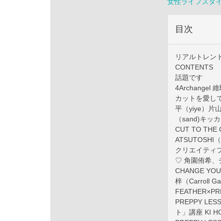
女性ライフスタ
目次
リアルトレン
CONTENTS
話題です
4Archangel 
カットを愛し
平（yiye）片
（sand)キッカ
CUT TO T
ATSUTOSHI
クリエイティ
♡ 角園侑希、チ
CHANGE YOU
梓（Carroll 
FEATHER×PRE
PREPPY L
ト」講座 KI H