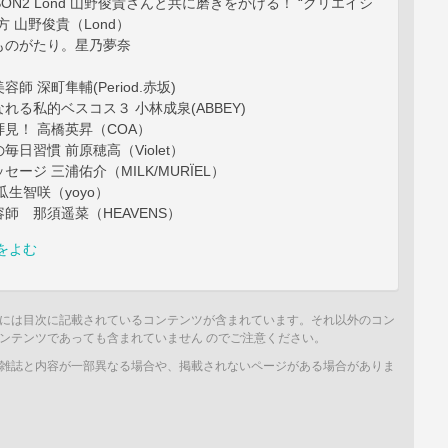
ESSON2 Lond 山野俊貴さんと共に磨きをかける！ “クリエイシ
方 山野俊貴（Lond）
ものがたり。星乃夢奈
師 深町隼輔(Period.赤坂)
れる私的ベスコス３ 小林成泉(ABBEY)
見！ 高橋英昇（COA）
日習慣 前原穂高（Violet）
ージ 三浦佑介（MILK/MURÏEL）
瓜生智咲（yoyo）
師 那須遥菜（HEAVENS）
をよむ
には目次に記載されているコンテンツが含まれています。それ以外のコン
ンテンツであっても含まれていません のでご注意ください。
雑誌と内容が一部異なる場合や、掲載されないページがある場合がありま