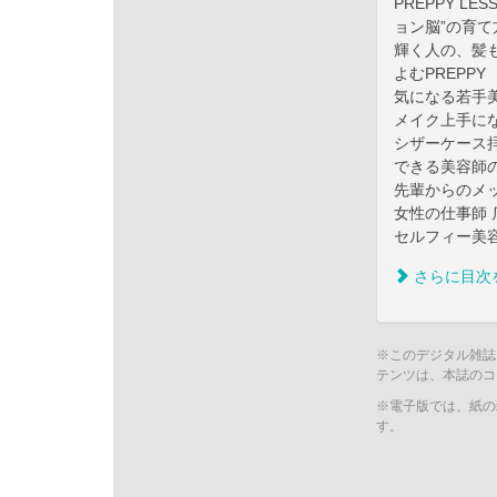
PREPPY L
ョン脳”の育て
輝く人の、髪
よむPREPPY
気になる若手美容
メイク上手にな
シザーケース拝
できる美容師の毎
先輩からのメッセ
女性の仕事師 
セルフィー美容
さらに目次
※このデジタル雑誌
テンツは、本誌のコ
※電子版では、紙の
す。