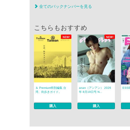
全てのバックナンバーを見る
こちらもおすすめ
NEW!
NEW!
＆ Premium特別編集 台
anan（アンアン） 2026
ESS
湾、街歩きガイド。
年 8月19日号 N...
購入
購入