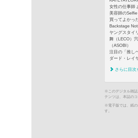
KATETAYLO
女性の仕事師 
美容師のSelfi
買ってよかった♡ 
Backstage Not
ヤングスタイリ
舞（LECO）宍
（ASOBI）
注目の「推し
ダード・レイヤ
さらに目次
※このデジタル雑誌
テンツは、本誌のコ
※電子版では、紙の
す。