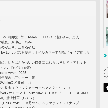
ド
ALISM 内田聡一郎、AMANE（LECO）浦さやか、楽人
水桃夏、奈津己（ØØn）
ものがたり。上白石萌歌
 look by Lond バズる髪色はオイルカラーで創る。“イノア推しサ
日に、いちばんかわいい自分になれる よそいきヘアセット
界＆トレンドの傾向を読む！
ssing Award 2025
a 15周年記念ヘアショー「棘」
Works別所裕司（μ）
北村裕太（ウィッグメーカーヘアスタイリスト）
ol.7サトーマリ（siikaNIKAI）イセキリエ（THE REMMY）
MI）清上桃華（COTY）
our（Hair）style ! 今月のヘア＆ファッションスナップ