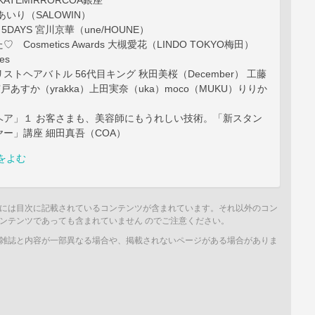
RKATEMIRRORCOA銀座
あいり（SALOWIN）
e 5DAYS 宮川京華（une/HOUNE）
Cosmetics Awards 大槻愛花（LINDO TOKYO梅田）
es
ストヘアバトル 56代目キング 秋田美桜（December） 工藤
戸あすか（yrakka）上田実奈（uka）moco（MUKU）りりか
ヘア」１ お客さまも、美容師にもうれしい技術。「新スタン
ー」講座 細田真吾（COA）
をよむ
には目次に記載されているコンテンツが含まれています。それ以外のコン
ンテンツであっても含まれていません のでご注意ください。
雑誌と内容が一部異なる場合や、掲載されないページがある場合がありま