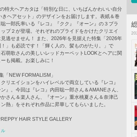
月号の特大ヘアカタは「特別な日に、いちばんかわいい自分
そいきヘアセット」のデザインをお届けします。表紙＆巻
田聡一郎氏率いる『レコ』『クク』『オーン』の３ブラ
トップ２が登場。それぞれのプライドをかけたクリエイ
2
見逃せません！ また、2026年を見据えた特集「2026年
測！」も必読です！「輝く人の、髪ものがたり。」で
石萌歌さんの美しいレッドカーペットLOOKとヘアに関
ューも掲載。お楽しみに！
「NEW FORMALISM」
とクリエイションをハイレベルで両立している『レコ』
ン』。今回は『レコ』内田聡一郎さん＆AMANEさん、
やかさん＆楽人さん、『オーン』重水桃夏さん＆奈津己
イン熱」をそれぞれ作品に昇華してもらいました。
PPY HAIR STYLE GALLERY
イル