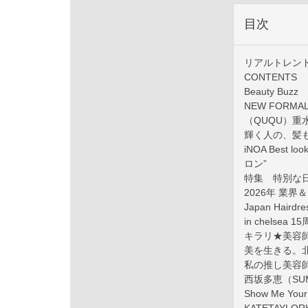
目次
リアルトレン
CONTENTS
Beauty Buzz
NEW FORM
（QUQU）重
輝く人の、髪
iNOA Best
ロン”
特集 特別な
2026年 業
Japan Hairdre
in chelse
キラリ★美容師
美を生きる。
私の推し美容師V
西坂多恵（SU
Show Me Y