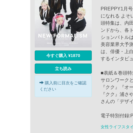
PREPPY1
になれる よ
頭特集は、内
ンドから、各
ションバトルは
美容業界大予
は、俳優・上白
今すぐ購入 ¥1870
するインタビ
立ち読み
■表紙＆巻頭特集
サロンワーク
購入前に目次をご確認
『クク』『オー
ください
『クク』浦さ
さんの「デザ
電子特別付録:PRE
女性ライフスタ