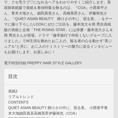
で、クセ毛ラブ♡になれるヘアをわかりやすくご紹介します。美
容師表紙版で表紙＆巻頭特集を飾るのは、『COA』小西恭平さ
ん、青木大地さん、細田真吾さん、高橋英昇さん、伊藤裕也さ
ん。「QUIET ASIAN BEAUTY 静けさの中に、宿る美。」をテー
マに撮り下ろしたLOOKにぜひご注目を。藤本洸大＆簡 秀吉表紙
版の表紙と企画「THE RISING STAR」には俳優・藤本洸大さん＆
簡 秀吉さんが登場。ドラマ『修学旅行で仲良くないグループに入
りました』でW主演を務めたお二人の、観る者の心を動かす“美ジ
ュアル”と共に、お二人のケミストリーの魅力に迫るインタビュー
もお届けします。お楽しみに！
電子特別付録:PREPPY HAIR STYLE GALLERY
目次
表紙2
リアルトレンド
CONTENTS
QUIET ASIAN BEAUTY 静けさの中に、宿る美。 小西恭平青
木大地細田真吾高橋英昇伊藤裕也（COA）