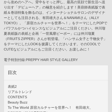
から攻めのヘアへ。背中をそっと押し、最高の笑顔で新生活へ送
り出す「デビューヘア」の極意を紹介します！美容師表紙版で表
紙＆巻頭特集を飾るのは、インターナショナルサロンのデザイナ
ーとしても注目される、有田雄大さん＆NANAMIさん（ALLY
TOKYO）。「原宿カルチャーを世界へ！」をテーマにしたPOPで
パワフルかつハイセンスなビジュアルにご注目ください。仲川瑠
夏表紙版の表紙と企画「一世風靡ピーポー」には仲川瑠夏
（FRUITS ZIPPER）さんが初登場。「ハンサム女子と干物女子」
をテーマにしたLOOKを披露してくださいます。そのCOOLで
CUTEなビジュアルにもご注目ください。お楽しみに！
電子特別付録:PREPPY HAIR STYLE GALLERY
目次
表紙2
リアルトレンド
CONTENTS
Beauty Buzz
To The World 原宿カルチャーを世界へ！ 有田雄大、