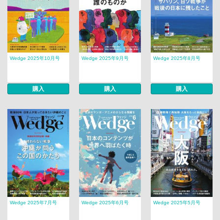
Wedge 2025年10月号
Wedge 2025年9月号
Wedge 2025年8月号
購入
購入
購入
Wedge 2025年7月号
Wedge 2025年6月号
Wedge 2025年5月号