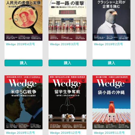
Wedge 2019年4月号
Wedge 2019年3月号
Wedge 2019年2月号
購入
購入
購入
Wedge 2019年1月号
Wedge 2018年12月号
Wedge 2018年11月号