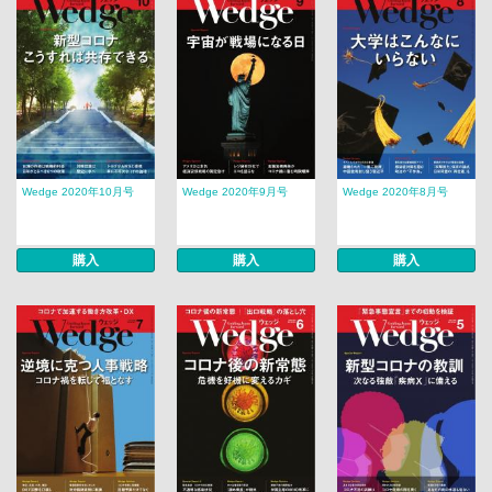
Wedge 2020年10月号
Wedge 2020年9月号
Wedge 2020年8月号
購入
購入
購入