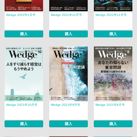
Wedge 2022年1月号
Wedge 2021年12月号
Wedge 2021年11月号
購入
購入
購入
Wedge 2021年10月号
Wedge 2021年9月号
Wedge 2021年8月号
購入
購入
購入