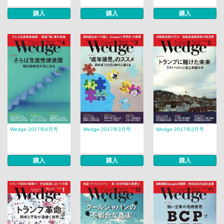
購入
購入
購入
Wedge 2017年4月号
Wedge 2017年3月号
Wedge 2017年2月号
購入
購入
購入