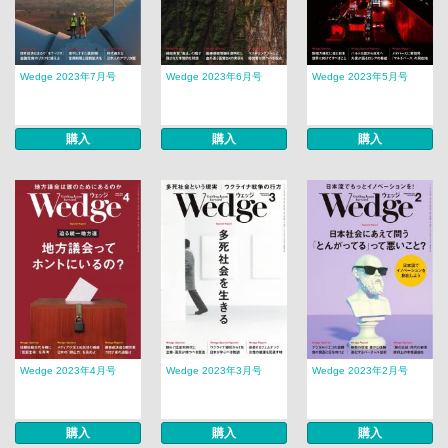
Wedge 2023年7月号
Wedge 2023年6月号
Wedge 2023年5月号
購入
購入
購入
Wedge 2023年4月号
Wedge 2023年3月号
Wedge 2023年2月号
購入
購入
購入