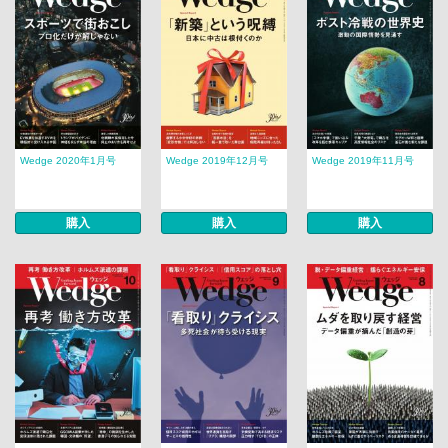
Wedge 2020年1月号
Wedge 2019年12月号
Wedge 2019年11月号
購入
購入
購入