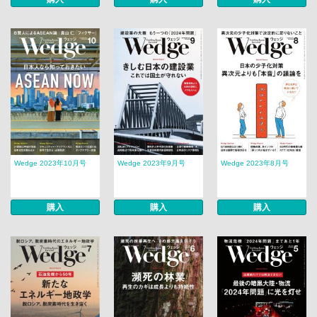
Wedge 2023年10月号
Wedge 2023年9月号
Wedge 2023年8月号
購入
購入
購入