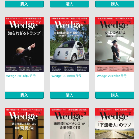
購入
購入
購入
Wedge 2016年7月号
Wedge 2016年6月号
Wedge 2016年5月号
購入
購入
購入