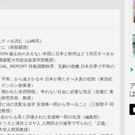
ー
ニティを読む（山崎亮）
てに（與那覇潤）
PINION 歯止めのきかない米国に日本と欧州はどう対応すべきか
慶應義塾大学総合政策学部教授）
ECIAL_REPORT 特集国際秩序、瓦解の危機 日本主導で平和の
世界が「平和」から遠ざかる今 日本が果たすべき真の役割（東浩紀
、ゲンロン創業者）
カギは「開かれた依存関係」 争わない社会に必要な視点（佐藤仁 東
化研究所長、教授）
国際協調と法の支配を追求 安達峰一郎から学べること（三牧聖子 同
院教授）
国際社会からも高く評価された安達峰一郎の生涯（編集部）
w-1 ドイツ人と潜伏ユダヤ人 人間同士の連帯で守られた「正義」
波大学人間系教授）