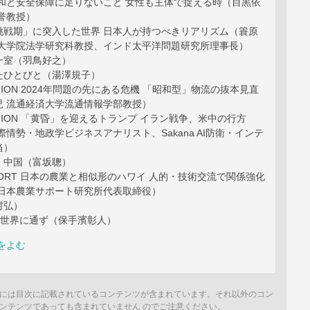
w-2 平和と安全保障に足りないこと 女性も主体で捉える時（目黒依
誉教授）
「覇権挑戦期」に突入した世界 日本人が持つべきリアリズム（簑原
学大学院法学研究科教授、インド太平洋問題研究所理事長）
一室（羽鳥好之）
たひとびと（湯澤規子）
INION 2024年問題の先にある危機 「昭和型」物流の抜本見直
児 流通経済大学流通情報学部教授）
PINION 「黄昏」を迎えるトランプ イラン戦争、米中の行方
際情勢・地政学ビジネスアナリスト、Sakana AI防衛・インテ
当）
く中国（富坂聰）
EPORT 日本の農業と相似形のハワイ 人的・技術交流で関係強化
 日本農業サポート研究所代表取締役）
村弘）
は世界に通ず（保手濱彰人）
をよむ
には目次に記載されているコンテンツが含まれています。それ以外のコン
ンテンツであっても含まれていません のでご注意ください。