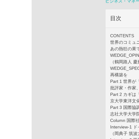
ビジネス・マネ
目次
CONTENTS
世界のコミュ
あの熱狂の果
WEDGE_O
（鶴岡路人 
WEDGE_SP
再構築を
Part 1 
批評家・作家
Part 2 
京大学東洋文
Part 3 
志社大学大学
Column 
Intervie
（岡典子 筑