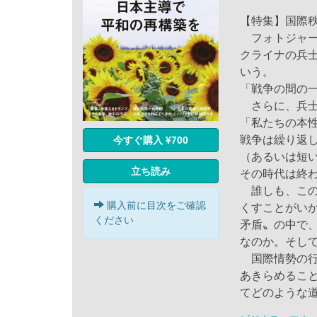
【特集】国際
フォトジャー
クライナの兵
いう。
「戦争の間の
さらに、兵士
「私たちの本
戦争は繰り返
今すぐ購入 ¥700
（あるいは短
立ち読み
その時代は終
誰しも、この
購入前に目次をご確認
くすことがい
ください
矛盾〟の中で
なのか。そし
国際情勢の行
あきらめるこ
てどのような