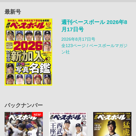
最新号
週刊ベースボール 2026年8
月17日号
2026年8月17日号
全123ページ / ベースボールマガジ
ン社
バックナンバー
NEW!