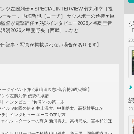
ツ左腕列伝▼SPECIAL INTERVIEW 竹丸和幸［投
ルーキー 、内海哲也［コーチ］ サウスポーの矜持▼巨
監督が電撃辞任▼熱球インタビュー2026／福島圭音
浪漫2026／甲斐野央［西武］…など
2
一部記事・写真が掲載されない場合があります】
トークイベント第2弾 山田久志×落合博満野球噺】
アンツ左腕列伝 伝統の系譜
］インタビュー “称号”への第一歩
ファイル V奪回の使者 井上温大、中川皓太、高梨雄平ほか
2
ーチ］インタビュー エースの在り方
ファイル スターターの輝き 新浦壽夫、高橋尚成、宮本和知ほ
ファイル リリーバーの矜持 山口鉄也、角三男、岡島秀樹ほか