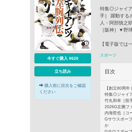
特集◎ジャイアン
手］ 躍動する
人・阿部慎之助
［阪神］▼野球
【電子版では
スポーツ
今すぐ購入 ¥620
目次
立ち読み
購入前に目次をご確認
【創立80周年
ください
特集◎ジャイ
竹丸和幸［投手
2026G左腕
内海哲也［コ
Gサウスポー
か
Gサウスポー