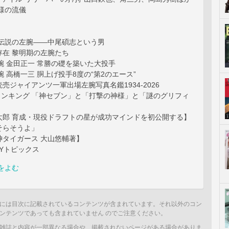
外様の流儀
 伝説の左腕——中尾碩志という男
存在 黎明期の左腕たち
腕 金田正一 常勝の礎を築いた大投手
腕 高橋一三 胴上げ投手8度の“第2のエース”
売ジャイアンツ一軍出場左腕写真名鑑1934-2026
ランキング 「神セブン」と「打撃の神様」と「謎のグリフィ
太郎 育成・現役ドラフトの星が成功マインドを初公開する】
そらそうよ」
神タイガース 大山悠輔著】
LYトピックス
をよむ
には目次に記載されているコンテンツが含まれています。それ以外のコン
ンテンツであっても含まれていません のでご注意ください。
雑誌と内容が一部異なる場合や、掲載されないページがある場合がありま