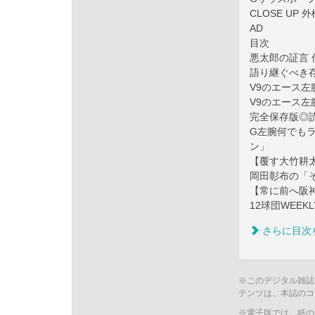
CLOSE UP 
AD
目次
悪太郎の証言
語り継ぐべき
V9のエース左
V9のエース左
完全保存版◎読
G左腕何でも
ン」
【覆す大竹耕
岡田彰布の「
【常に前へ阪
12球団WEEK
さらに目次
※このデジタル雑誌
テンツは、本誌のコ
※電子版では、紙の