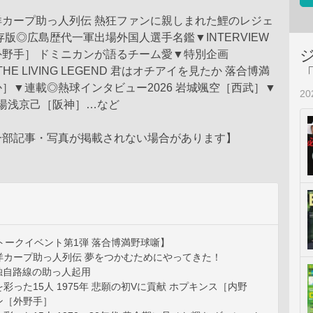
洋カープ助っ人列伝 熱狂ファンに親しまれた鯉のレジェ
存版◎広島歴代一軍出場外国人選手名鑑▼INTERVIEW
野手］ ドミニカンが語るチーム愛▼特別企画
O THE LIVING LEGEND 君はオチアイを見たか 落合博満
］▼連載◎熱球インタビュー2026 岩城颯空［西武］▼
2
6 湯浅京己［阪神］…など
一部記事・写真が掲載されない場合があります】
トークイベント第1弾 落合博満野球噺】
洋カープ助っ人列伝 夢をつかむためにやってきた！
E 独自路線の助っ人起用
彩った15人 1975年 悲願の初Vに貢献 ホプキンス［内野
ン［外野手］