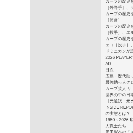
カープの歴史を
［外野手］、
カープの歴史を
［監督］
カープの歴史を彩
［投手］、エ
カープの歴史を
ェコ［投手］
ドミニカンが
2026 PLAY
AD
目次
広島・歴代助っ
最強助っ人クロ
カープ芸人 ザ
世界の中の日
［元通訳・元
INSIDE R
の実態とは？
1950～20
人戦士たち
岡田彰布の「