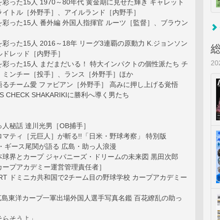
彩った15人 1970～80年代 黄金期に見せた輝き ギャレット
ライトル［外野手］、アイルランド［内野手］
彩った15人 番外編 外国人指揮官 ルーツ［監督］、ブラウン
った15人 2016～18年 リーグ3連覇の原動力 K.ジョンソン
ルドレッド［内野手］
2
彩った15人 まだまだいる！ 特大インパクトの個性派たち チ
、ミンチー［投手］、ランス［外野手］ほか
語るチーム愛 ファビアン［外野手］ 高みに押し上げる覚悟
ER’S CHECK SHAKARIKIに勝利へ導く男たち
人秘話 達川光男［OB捕手］
マティ［元巨人］が斬る!!「日米・野球考察」 特別版
・ギース尾関が語る 広島・助っ人浪漫
本球界とカープ ジャパニーズ・ドリームの未来図 黒田次郎
カープアカデミー運営管理責任者］
EPORT ドミニカ共和国で2チーム目の野球学校 カープアカデミー
26 広島東洋カープ一軍出場外国人選手写真名鑑 百花繚乱の助っ
そらそうよ」