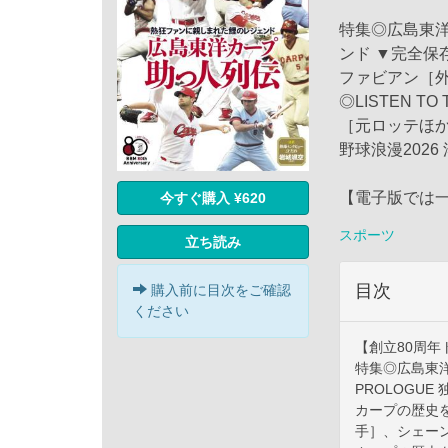
特集◎広島東
ンド ▼完全保
ファビアン［外
◎LISTEN T
［元ロッテほか
野球浪漫202
【電子版では
今すぐ購入 ¥620
スポーツ
立ち読み
目次
購入前に目次をご確認
ください
【創立80周年
特集◎広島東
PROLOGU
カープの歴史を
手］、シェー