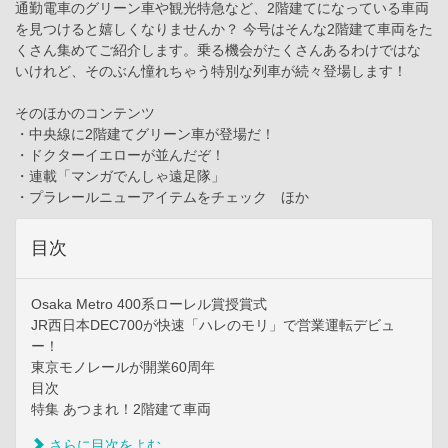
通勤電車のグリーン車や観光特急など、2階建てになっている車両
を見つけると嬉しくなりませんか？ 今号はそんな2階建て車両をた
くさん集めてご紹介します。乗る機会がたくさんあるわけではな
いけれど、そのぶん憧れちゃう特別な列車が続々登場します！
そのほかのコンテンツ
・中央線に2階建てグリーン車が登場だ！
・ドクターイエローが並んだぞ！
・連載「マンガでんしゃ遠足隊」
・プラレールニューアイテムをチェック ほか
目次
Osaka Metro 400系ローレル賞授賞式
JR西日本DEC700が快速「ハレのモリ」で営業運転デビュ
ー！
東京モノレールが開業60周年
目次
特集 あつまれ！2階建て車両
さらに目次をよむ