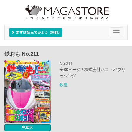
Toggle
navigati
鉄おも No.211
No.211
全80ページ / 株式会社ネコ・パブリ
ッシング
鉄道
拡大