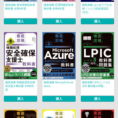
徹底攻略 基本情報技術者
徹底攻略 応用情報技術者
徹底攻略 はじめてでも合
教科書 令和8年度
教科書 令和8年度
格！シスコ技術者認定
CCS...
購入
購入
購入
徹底攻略 情報処理安全確
徹底攻略 Microsoft Azure
徹底攻略 LPIC レベル3
保支援士教科書 令和8年
Admi...
305 教科書＆問題...
度
購入
購入
購入