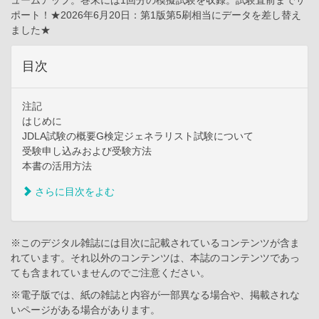
ュームアップ。巻末には1回分の模擬試験を収録。試験直前までサ
ポート！★2026年6月20日：第1版第5刷相当にデータを差し替え
ました★
目次
注記
はじめに
JDLA試験の概要G検定ジェネラリスト試験について
受験申し込みおよび受験方法
本書の活用方法
さらに目次をよむ
※このデジタル雑誌には目次に記載されているコンテンツが含ま
れています。それ以外のコンテンツは、本誌のコンテンツであっ
ても含まれていませんのでご注意ください。
※電子版では、紙の雑誌と内容が一部異なる場合や、掲載されな
いページがある場合があります。