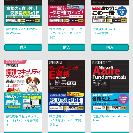
徹底攻略 VCP-DCV教科
徹底攻略 ディープラーニ
徹底攻略 Java SE 8
書 VMware
ングG検定ジェネラリス
Silver問題集［...
ト問...
購入
購入
購入
徹底攻略 情報セキュリテ
徹底攻略 ディープラーニ
徹底攻略 Microsoft Azure
ィマネジメント過去問題
ングE資格エンジニア問
Fund...
集 ...
題集...