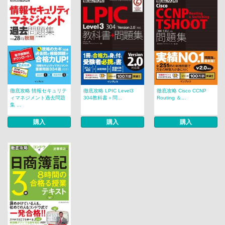
徹底攻略 情報セキュリテ
徹底攻略 LPIC Level3
徹底攻略 Cisco CCNP
ィマネジメント過去問題
304教科書＋問...
Routing ＆...
集 ...
購入
購入
購入