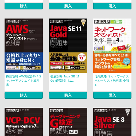
購入
購入
購入
徹底攻略 AWS認定デベロ
徹底攻略 Java SE 11
徹底攻略 ネットワークス
ッパーアソシエイト教科
Gold問題集［1...
ペシャリスト教科書 令和
書
4...
購入
購入
購入