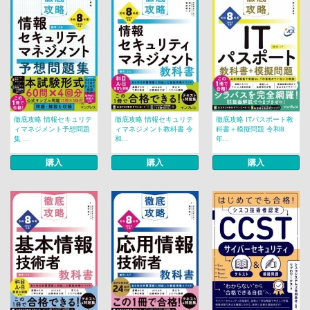
徹底攻略 情報セキュリテ
徹底攻略 情報セキュリテ
徹底攻略 ITパスポート教
ィマネジメント予想問題
ィマネジメント教科書 令
科書＋模擬問題 令和8
集 ...
和...
年...
購入
購入
購入