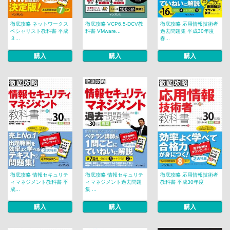
徹底攻略 ネットワークス
徹底攻略 VCP6.5-DCV教
徹底攻略 応用情報技術者
ペシャリスト教科書 平成
科書 VMware...
過去問題集 平成30年度
３...
春...
購入
購入
購入
徹底攻略 情報セキュリテ
徹底攻略 情報セキュリテ
徹底攻略 応用情報技術者
ィマネジメント教科書 平
ィマネジメント過去問題
教科書 平成30年度
成...
集 ...
購入
購入
購入