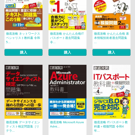
徹底攻略 ネットワークス
徹底攻略 かんたん合格IT
徹底攻略 かんたん合格 基
ペシャリスト教科書 令和
パスポート過去問題集
本情報技術者過去問題集
5...
令...
...
購入
購入
購入
徹底攻略 データサイエン
徹底攻略 Microsoft Azure
徹底攻略 ITパスポート教
ティスト検定問題集［リ
Admi...
科書＋模擬問題 令和4
テラ...
年...