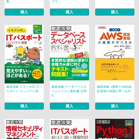
教...
グラ...
購入
購入
購入
徹底攻略 イモヅル式 ITパ
徹底攻略 データベースス
徹底攻略 1週間でAWS認
スポート コンパクト演...
ペシャリスト教科書 令和
定資格の基礎が学べる本
5...
購入
購入
購入