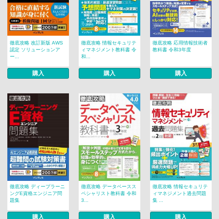
徹底攻略 改訂新版 AWS
徹底攻略 情報セキュリテ
徹底攻略 応用情報技術者
認定 ソリューションア
ィマネジメント教科書 令
教科書 令和3年度
ー...
和...
購入
購入
購入
徹底攻略 ディープラーニ
徹底攻略 データベースス
徹底攻略 情報セキュリテ
ングE資格エンジニア問
ペシャリスト教科書 令和
ィマネジメント過去問題
題集
3...
集 ...
購入
購入
購入