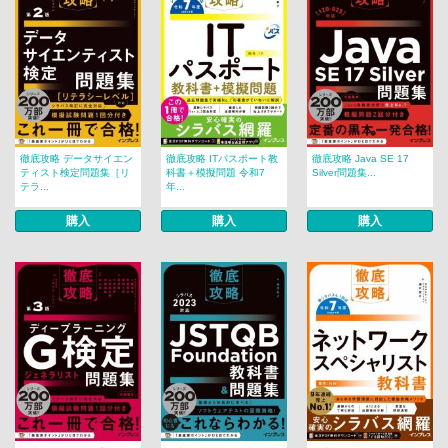
徹底攻略 データサイエン
徹底攻略 ITパスポート教
徹底攻略 Java SE 17
ティスト検定問題集［リ
科書＋模擬問題 令和7
Silver問題集...
テラ...
年...
購入
購入
購入