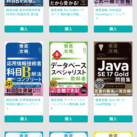
徹底攻略 基本情報技術者
徹底攻略 Biz 生成AIパス
徹底攻略 AWS認定
科目Bの実践対策 第2版
ポート 教科書＆問題...
CloudOpsエンジニアｰ
ア...
購入
購入
購入
徹底攻略 応用情報技術者
徹底攻略 データベースス
徹底攻略 Java SE 17
科目Bの解法コンプリー
ペシャリスト教科書 令和
Gold問題集［1...
ト
8...
購入
購入
購入