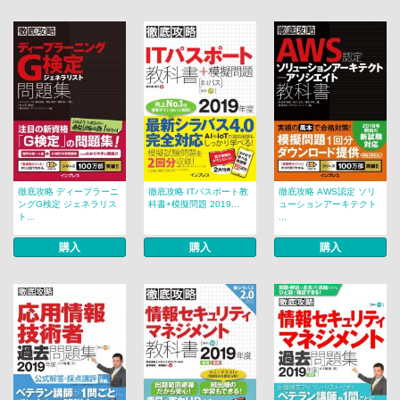
徹底攻略 ディープラーニ
徹底攻略 ITパスポート教
徹底攻略 AWS認定 ソリ
ングG検定 ジェネラリス
科書+模擬問題 2019...
ューションアーキテクト
ト...
...
購入
購入
購入