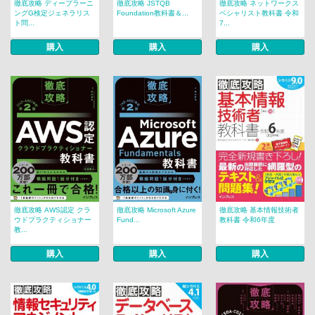
徹底攻略 ディープラーニ
徹底攻略 JSTQB
徹底攻略 ネットワークス
ングG検定ジェネラリス
Foundation教科書＆...
ペシャリスト教科書 令和
ト問...
7...
購入
購入
購入
徹底攻略 AWS認定 クラ
徹底攻略 Microsoft Azure
徹底攻略 基本情報技術者
ウドプラクティショナー
Fund...
教科書 令和6年度
教...
購入
購入
購入