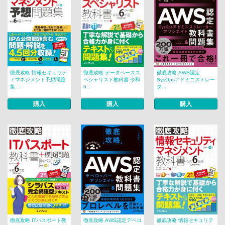
徹底攻略 情報セキュリテ
徹底攻略 データベースス
徹底攻略 AWS認定
ィマネジメント予想問題
ペシャリスト教科書 令和
SysOpsアドミニストレー
集 ...
6...
タ...
購入
購入
購入
徹底攻略 ITパスポート教
徹底攻略 AWS認定デベロ
徹底攻略 情報セキュリテ