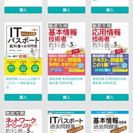
購入
購入
購入
徹底攻略 かんたん合格 IT
徹底攻略 基本情報技術者
徹底攻略 応用情報技術者
パスポート教科書＆必
教科書 令和5年度
教科書 令和5年度
須...
購入
購入
購入