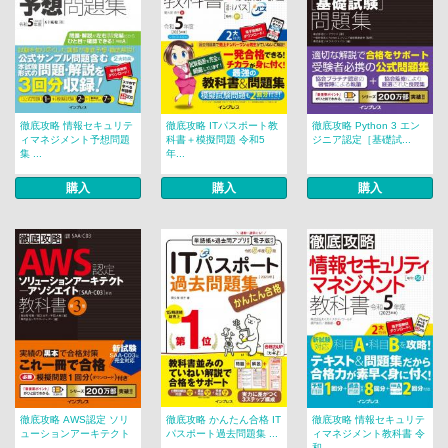
徹底攻略 情報セキュリテ
徹底攻略 ITパスポート教
徹底攻略 Python 3 エン
ィマネジメント予想問題
科書＋模擬問題 令和5
ジニア認定［基礎試...
集 ...
年...
購入
購入
購入
徹底攻略 AWS認定 ソリ
徹底攻略 かんたん合格 IT
徹底攻略 情報セキュリテ
ューションアーキテクト
パスポート過去問題集 ...
ィマネジメント教科書 令
...
和...