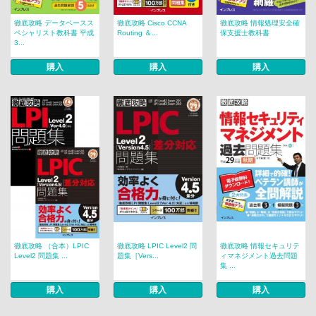
徹底攻略 データベースス
徹底攻略 Cisco CCNA
徹底攻略 情報処理安全確
ペシャリスト教科書 平成
Routing ＆...
保支援士教科書
3...
購入
購入
購入
徹底攻略 （合本）LPIC
徹底攻略 LPIC Level2 問
徹底攻略 情報セキュリテ
Level2 問題集 ...
題集［Vers...
ィマネジメント過去問題
集 ...
購入
購入
購入