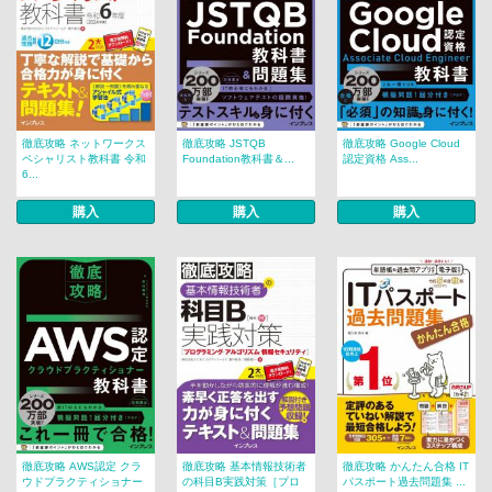
徹底攻略 ネットワークス
徹底攻略 JSTQB
徹底攻略 Google Cloud
ペシャリスト教科書 令和
Foundation教科書＆...
認定資格 Ass...
6...
購入
購入
購入
徹底攻略 AWS認定 クラ
徹底攻略 基本情報技術者
徹底攻略 かんたん合格 IT
ウドプラクティショナー
の科目B実践対策［プロ
パスポート過去問題集 ...