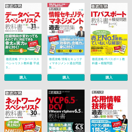
徹底攻略 データベースス
徹底攻略 情報セキュリテ
徹底攻略 ITパスポート教
ペシャリスト教科書 平成
ィマネジメント過去問題
科書＋模擬問題
3...
集 ...
購入
購入
購入