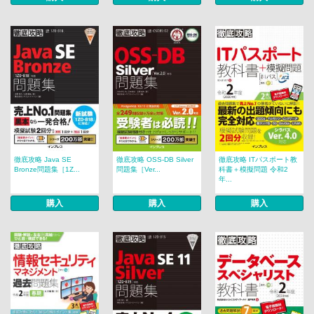
徹底攻略 Java SE
徹底攻略 OSS-DB Silver
徹底攻略 ITパスポート教
Bronze問題集［1Z...
問題集［Ver...
科書＋模擬問題 令和2
年...
購入
購入
購入