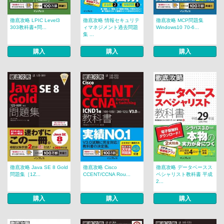
徹底攻略 LPIC Level3
徹底攻略 情報セキュリテ
徹底攻略 MCP問題集
303教科書+問...
ィマネジメント過去問題
Windows10 70-6...
集 ...
購入
購入
購入
徹底攻略 Java SE 8 Gold
徹底攻略 Cisco
徹底攻略 データベースス
問題集［1Z...
CCENT/CCNA Rou...
ペシャリスト教科書 平成
2...
購入
購入
購入