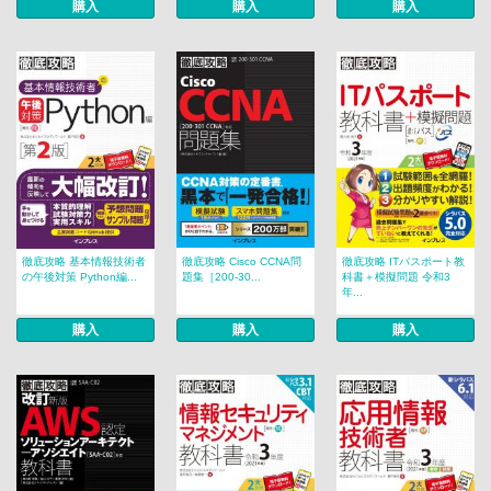
購入
購入
購入
徹底攻略 基本情報技術者
徹底攻略 Cisco CCNA問
徹底攻略 ITパスポート教
の午後対策 Python編...
題集［200-30...
科書＋模擬問題 令和3
年...
購入
購入
購入