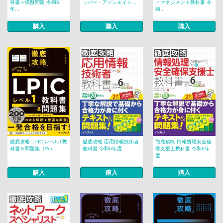
科書＋模擬問題 令和6
ッパー - アソシエイト...
ィマネジメント教科書 令
年...
和...
購入
購入
購入
徹底攻略 LPIC レベル1教
徹底攻略 応用情報技術者
徹底攻略 情報処理安全確
科書＆問題集［Ver...
教科書 令和6年度
保支援士教科書 令和6年
度
購入
購入
購入