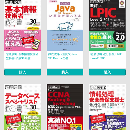
徹底攻略 基本情報技術者
徹底攻略 2週間でJava
徹底攻略 改訂新版 LPIC
教科書 平成30年度
SE Bronzeの基...
Level3 303...
購入
購入
購入