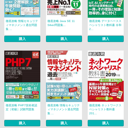
徹底攻略 情報セキュリテ
徹底攻略 Java SE 11
徹底攻略 データベースス
ィマネジメント過去問題
Silver問題集...
ペシャリスト教科書 令和
集 ...
2...
購入
購入
購入
徹底攻略 PHP7技術者認
徹底攻略 情報セキュリテ
徹底攻略 ネットワークス
定［初級］試験問題集
ィマネジメント過去問題
ペシャリスト教科書
集 ...
201...
購入
購入
購入