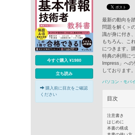
最新の動向を
問題を解く＞
識が身に付き
もちろん、こ
につきます。購
特典の利用につ
今すぐ購入 ¥1980
Impress
しております
立ち読み
パソコン・モバ
購入前に目次をご確認
ください
目次
注意書き
はじめに
本書の構成
本書の使い方