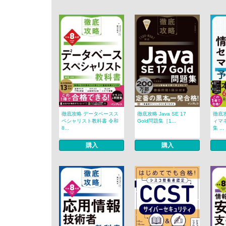
徹底攻略 データベースス
徹底攻略 Java SE 17
徹底
ペシャリスト教科書 令和
Gold問題集［1...
ィマ
8...
集 ...
購入
購入