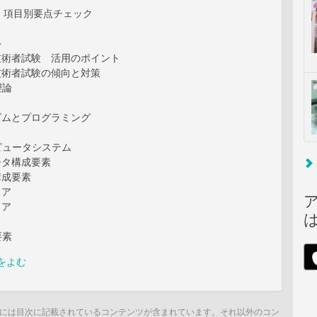
 項目別要点チェック
ト
報技術者試験 活用のポイント
報技術者試験の傾向と対策
理論
リズムとプログラミング
ピュータシステム
ュータ構成要素
構成要素
ェア
ェア
要素
をよむ
には目次に記載されているコンテンツが含まれています。それ以外のコン