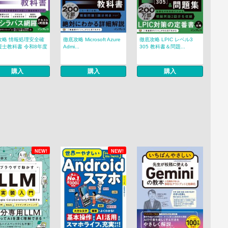
攻略 情報処理安全確
徹底攻略 Microsoft Azure
徹底攻略 LPIC レベル3
援士教科書 令和8年度
Admi...
305 教科書＆問題...
購入
購入
購入
NEW!
NEW!