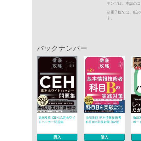
テンツは、本誌のコ
※電子版では、紙の
す。
バックナンバー
徹底攻略 CEH 認定ホワイ
徹底攻略 基本情報技術者
徹底攻
トハッカー問題集
科目Bの実践対策 第2版
ポート
購入
購入