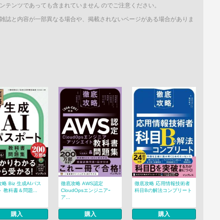
ンテンツであっても含まれていません のでご注意ください。
雑誌と内容が一部異なる場合や、掲載されないページがある場合がありま
略 Biz 生成AIパス
徹底攻略 AWS認定
徹底攻略 応用情報技術者
 教科書＆問題...
CloudOpsエンジニアｰ
科目Bの解法コンプリート
ア...
購入
購入
購入