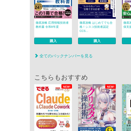
徹底攻略 応用情報技術者
徹底攻略 はじめてでも合
徹底
教科書 令和8年度
格！シスコ技術者認定
保支
CCS...
購入
購入
全てのバックナンバーを見る
こちらもおすすめ
NEW!
NEW!