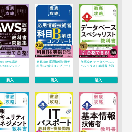
略 AWS認定
徹底攻略 応用情報技術者
徹底攻略 データベースス
udOpsエンジニアｰ
科目Bの解法コンプリート
ペシャリスト教科書 令和
8...
購入
購入
購入