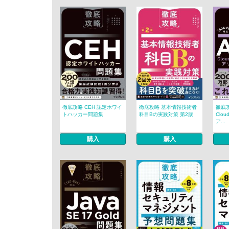
徹底攻略 CEH 認定ホワイ
徹底攻略 基本情報技術者
徹底攻
トハッカー問題集
科目Bの実践対策 第2版
Clo
ア...
購入
購入