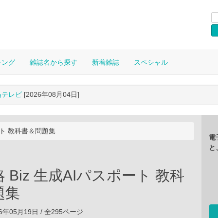
キング
雑誌名から探す
新着雑誌
スペシャル
晶テレビ
[2026年08月04日]
ポート 教科書＆問題集
電
と
 Biz 生成AIパスポート 教科
題集
6年05月19日 / 全295ページ