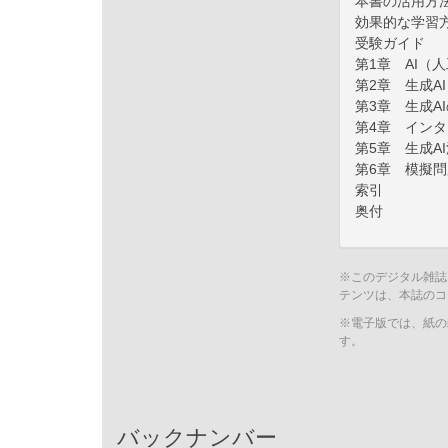
本書の活用方
効果的な学習
受験ガイド
第1章 AI（
第2章 生成A
第3章 生成A
第4章 インタ
第5章 生成A
第6章 模擬問
索引
奥付
※このデジタル雑誌
テンツは、本誌のコ
※電子版では、紙の
す。
バックナンバー