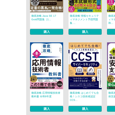
徹底攻略 Java SE 17
徹底攻略 情報セキュリテ
徹底
Gold問題集［1...
ィマネジメント予想問題
ィマ
集 ...
和...
購入
購入
徹底攻略 応用情報技術者
徹底攻略 はじめてでも合
徹底
教科書 令和8年度
格！シスコ技術者認定
保支
CCS...
購入
購入