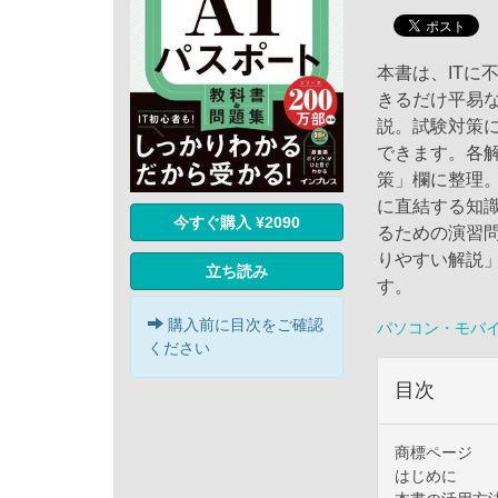
本書は、ITに
きるだけ平易
説。試験対策
できます。各
策」欄に整理
に直結する知
今すぐ購入 ¥2090
るための演習
りやすい解説
立ち読み
す。
購入前に目次をご確認
パソコン・モバ
ください
目次
商標ページ
はじめに