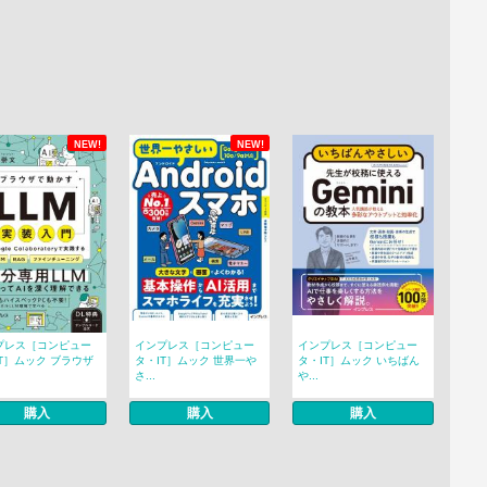
NEW!
NEW!
プレス［コンピュー
インプレス［コンピュー
インプレス［コンピュー
T］ムック ブラウザ
タ・IT］ムック 世界一や
タ・IT］ムック いちばん
さ...
や...
購入
購入
購入