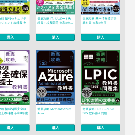
攻略 情報セキュリテ
徹底攻略 ITパスポート教
徹底攻略 基本情報技術者
ネジメント教科書 令
科書＋模擬問題 令和8年...
教科書 令和8年度
購入
購入
購入
攻略 情報処理安全確
徹底攻略 Microsoft Azure
徹底攻略 LPIC レベル3
援士教科書 令和8年度
Admi...
305 教科書＆問題...
購入
購入
購入