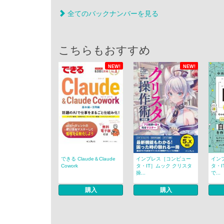
全てのバックナンバーを見る
こちらもおすすめ
NEW!
NEW!
できる Claude＆Claude
インプレス［コンピュー
イン
Cowork
タ・IT］ムック クリスタ
タ・I
操...
で...
購入
購入