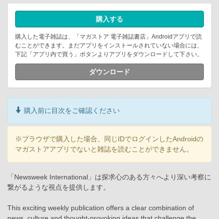
購入する
購入した電子雑誌は、「マガストア 電子雑誌書店」Androidアプリで読
むことができます。まだアプリをインストールされていない場合には、
下記「アプリ内で買う」ボタンよりアプリをダウンロードして下さい。
ダウンロード
購入前に目次をご確認ください
※ブラウザで購入した場合、同じIDでログインしたAndroidの
マガストアアプリでないと雑誌を読むことができません。
「Newsweek International」は探求心のある方々へより深い考察に
繋がるような視点を提供します。
This exciting weekly publication offers a clear combination of
news, culture and thought-provoking ideas that challenge the