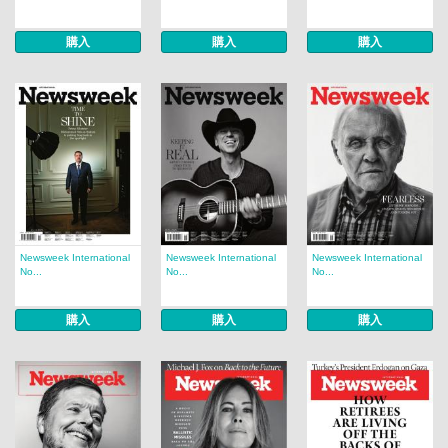
購入
購入
購入
Newsweek International
Newsweek International
Newsweek International
No...
No...
No...
購入
購入
購入