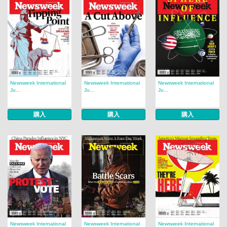
Newsweek International
Newsweek International
Newsweek International
Ju...
Ju...
Ju...
購入
購入
購入
Newsweek International
Newsweek International
Newsweek International