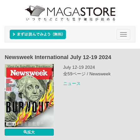
Toggle
navigati
Newsweek International July 12-19 2024
July 12-19 2024
全59ページ / Newsweek
ニュース
拡大