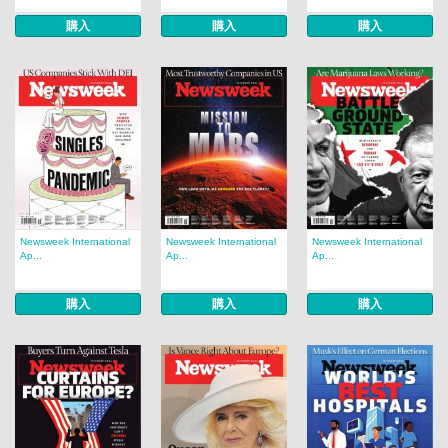
購入
購入
購入
Newsweek International
Newsweek International
Newsweek International
Ap...
Ap...
Ap...
購入
購入
購入