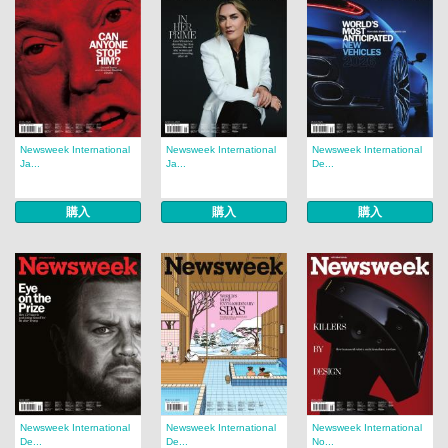
Newsweek International
Newsweek International
Newsweek International
Ja...
Ja...
De...
購入
購入
購入
Newsweek International
Newsweek International
Newsweek International
De...
De...
No...