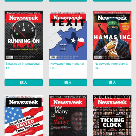
Newsweek International
Newsweek International
Newsweek International
Fe...
Fe...
Ja...
購入
購入
購入