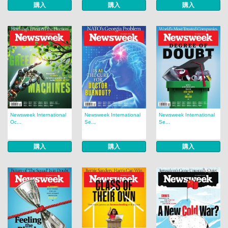
購入
購入
購入
Newsweek International
Newsweek International
Newsweek International
Oc...
Se...
Se...
購入
購入
購入