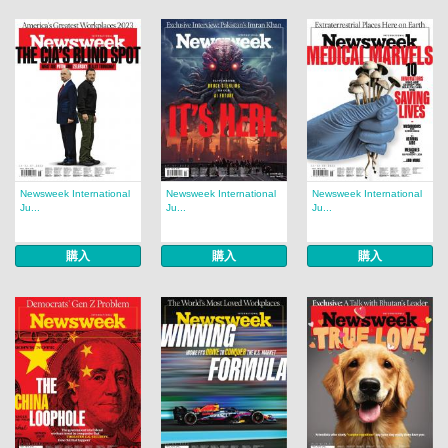
Newsweek International
Newsweek International
Newsweek International
Ju...
Ju...
Ju...
購入
購入
購入