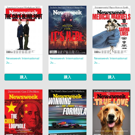
Newsweek International
Newsweek International
Newsweek International
Ju...
Ju...
Ju...
購入
購入
購入