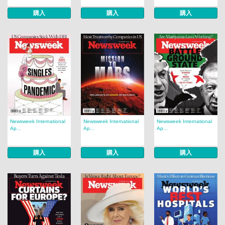
購入
購入
購入
Newsweek International
Newsweek International
Newsweek International
Ap...
Ap...
Ap...
購入
購入
購入