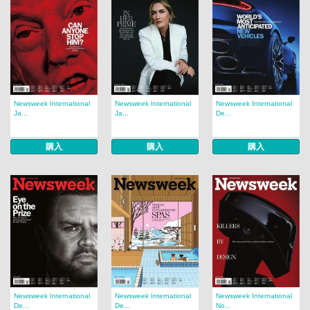
Newsweek International
Newsweek International
Newsweek International
Ja...
Ja...
De...
購入
購入
購入
Newsweek International
Newsweek International
Newsweek International
De...
De...
No...