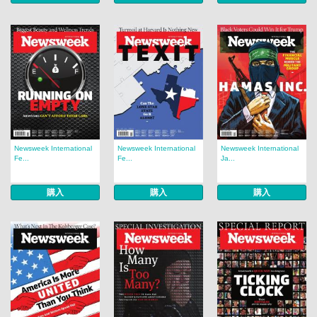
Newsweek International
Newsweek International
Newsweek International
Fe...
Fe...
Ja...
購入
購入
購入