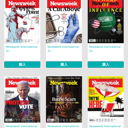
Newsweek International
Newsweek International
Newsweek International
Ju...
Ju...
Ju...
購入
購入
購入
Newsweek International
Newsweek International
Newsweek International