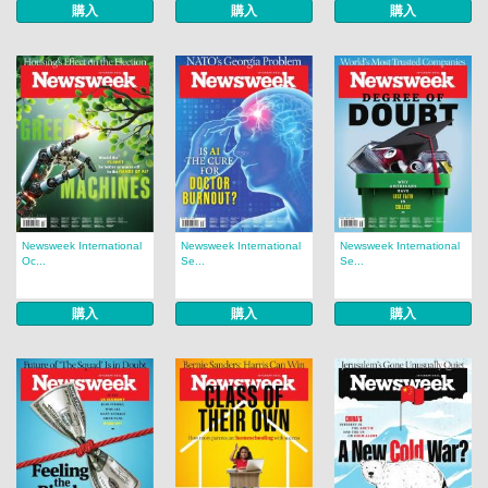
購入
購入
購入
Newsweek International
Newsweek International
Newsweek International
Oc...
Se...
Se...
購入
購入
購入