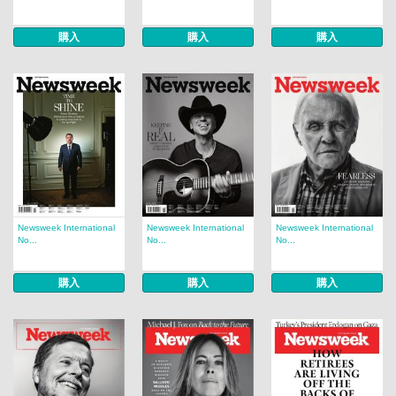
購入
購入
購入
Newsweek International
Newsweek International
Newsweek International
No...
No...
No...
購入
購入
購入