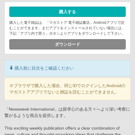
購入する
購入した電子雑誌は、「マガストア 電子雑誌書店」Androidアプリで読
むことができます。まだアプリをインストールされていない場合には、
下記「アプリ内で買う」ボタンよりアプリをダウンロードして下さい。
ダウンロード
購入前に目次をご確認ください
※ブラウザで購入した場合、同じIDでログインしたAndroidの
マガストアアプリでないと雑誌を読むことができません。
「Newsweek International」は探求心のある方々へより深い考察に
繋がるような視点を提供します。
This exciting weekly publication offers a clear combination of
news, culture and thought-provoking ideas that challenge the