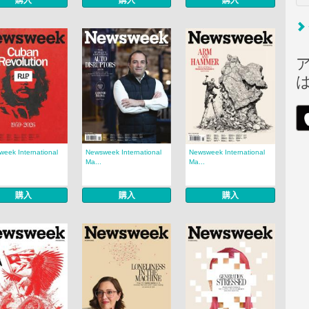
購入
購入
購入
eek International
Newsweek International
Newsweek International
Ma...
Ma...
購入
購入
購入