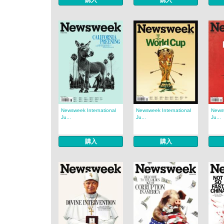
購入
購入
Newsweek International
Newsweek International
Newsw
Ju...
Ju...
Ju...
購入
購入