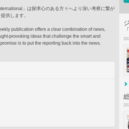
 International」は探求心のある方々へより深い考察に繋が
を提供します。
eekly publication offers a clear combination of news,
ught-provoking ideas that challenge the smart and
2
r promise is to put the reporting back into the news.
2