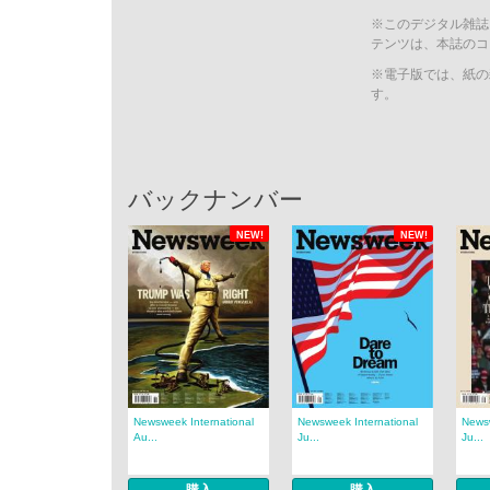
※このデジタル雑誌
テンツは、本誌のコ
※電子版では、紙の
す。
バックナンバー
NEW!
NEW!
Newsweek International
Newsweek International
Newsw
Au...
Ju...
Ju...