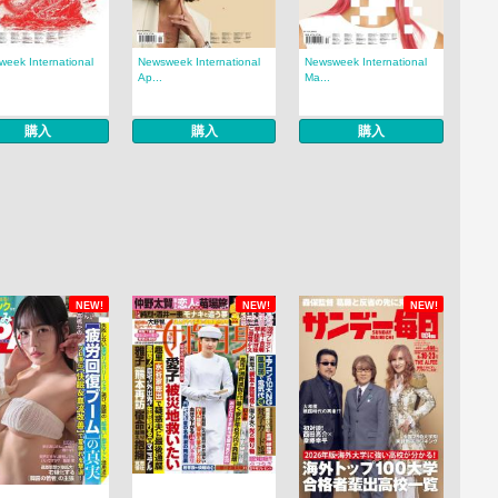
eek International
Newsweek International
Newsweek International
Ap...
Ma...
購入
購入
購入
NEW!
NEW!
NEW!