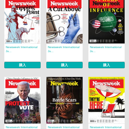
Newsweek International
Newsweek International
Newsweek International
Ju...
Ju...
Ju...
購入
購入
購入
Newsweek International
Newsweek International
Newsweek International