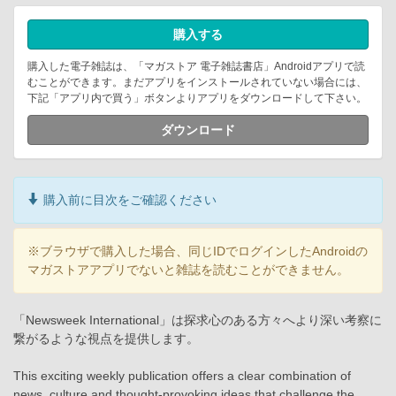
購入する
購入した電子雑誌は、「マガストア 電子雑誌書店」Androidアプリで読
むことができます。まだアプリをインストールされていない場合には、
下記「アプリ内で買う」ボタンよりアプリをダウンロードして下さい。
ダウンロード
購入前に目次をご確認ください
※ブラウザで購入した場合、同じIDでログインしたAndroidの
マガストアアプリでないと雑誌を読むことができません。
「Newsweek International」は探求心のある方々へより深い考察に
繋がるような視点を提供します。
This exciting weekly publication offers a clear combination of
news, culture and thought-provoking ideas that challenge the