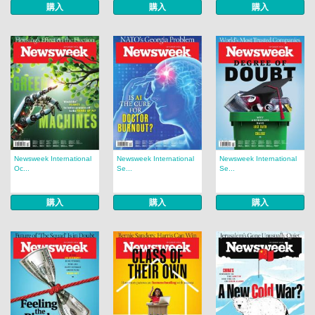
購入
購入
購入
Newsweek International
Newsweek International
Newsweek International
Oc...
Se...
Se...
購入
購入
購入