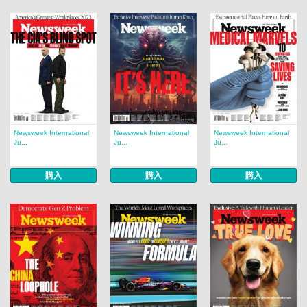
Newsweek International
Newsweek International
Newsweek International
Ju...
Ju...
Ju...
購入
購入
購入