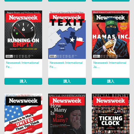
Newsweek International
Newsweek International
Newsweek International
Fe...
Fe...
Ja...
購入
購入
購入