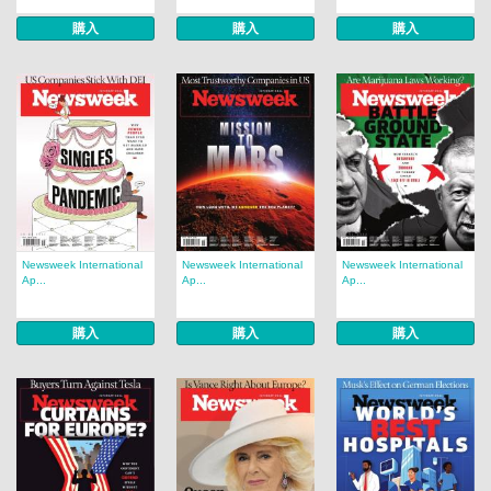
購入
購入
購入
Newsweek International
Newsweek International
Newsweek International
Ap...
Ap...
Ap...
購入
購入
購入