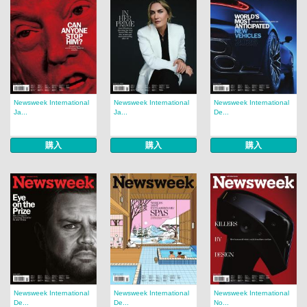
Newsweek International
Newsweek International
Newsweek International
Ja...
Ja...
De...
購入
購入
購入
Newsweek International
Newsweek International
Newsweek International
De...
De...
No...