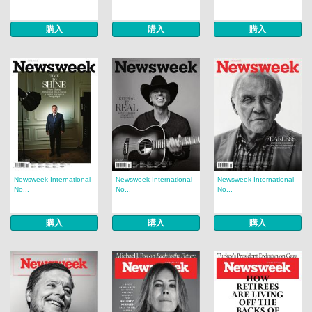
購入
購入
購入
Newsweek International
Newsweek International
Newsweek International
No...
No...
No...
購入
購入
購入