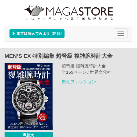
Toggle
navigati
MEN’S EX 特別編集 超弩級 複雑腕時計大全
超弩級 複雑腕時計大全
全159ページ / 世界文化社
男性ファッション
拡大