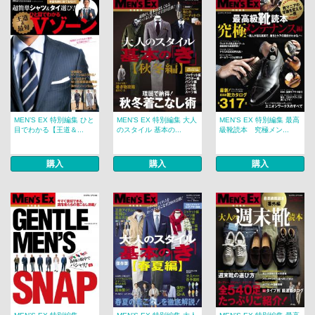
MEN’S EX 特別編集 ひと
MEN’S EX 特別編集 大人
MEN’S EX 特別編集 最高
目でわかる【王道＆...
のスタイル 基本の...
級靴読本 究極メン...
購入
購入
購入