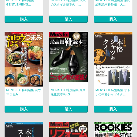
MEN’S EX 特別編集
MEN’S EX 特別編集 大人
MEN’S EX 特別編集 最高
GENTLEMEN’S...
のスタイル基本の「...
級靴読本番外編 大...
購入
購入
購入
MEN’S EX 特別編集 渋ウ
MEN’S EX 特別編集 最高
MEN’S EX 特別編集 オト
マつまみ
級靴読本Vol.5
ナの本格シャツ＆タ...
購入
購入
購入