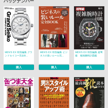
バックナンバー
MEN’S EX 特別編集 グラ
MEN’S EX 特別編集 ビジ
MEN’S EX 特別編集 超弩
ンドセイコー完全B...
ネスの装いルール完...
級 複雑腕時計図鑑
購入
購入
購入