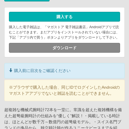
購入する
購入した電子雑誌は、「マガストア 電子雑誌書店」Androidアプリで読
むことができます。まだアプリをインストールされていない場合には、
下記「アプリ内で買う」ボタンよりアプリをダウンロードして下さい。
ダウンロード
購入前に目次をご確認ください
※ブラウザで購入した場合、同じIDでログインしたAndroidの
マガストアアプリでないと雑誌を読むことができません。
超複雑な機械式腕時計72本を一堂に。常識を超えた複雑機構を備
えた超弩級腕時計の仕組みを“優しく”解説！・掲載している時計
は、ほとんどが数千万～数億円の超弩級モデル。・スイス名門ブ
ランドの逸品から、独立時計師が作るユニークピースまでを紹