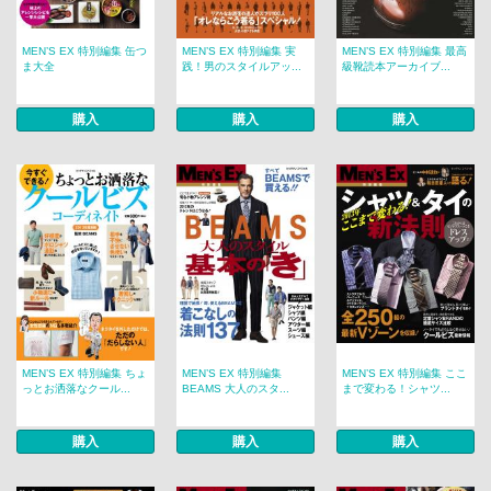
MEN’S EX 特別編集 缶つ
MEN’S EX 特別編集 実
MEN’S EX 特別編集 最高
ま大全
践！男のスタイルアッ...
級靴読本アーカイブ...
購入
購入
購入
MEN’S EX 特別編集 ちょ
MEN’S EX 特別編集
MEN’S EX 特別編集 ここ
っとお洒落なクール...
BEAMS 大人のスタ...
まで変わる！シャツ...
購入
購入
購入