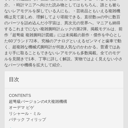
介。・時計マニアへ向けた読み物としてはもちろん、誰とも被ら
ないレアモデルを探している人にも。・芸術品ともいえる複雑機
構は見て楽しめ、理解してより堪能できる。直径数㎝の中に数百
のパーツを詰め込んだ小宇宙は、異次元の世界へ。マニアも納得
するこれまでにない複雑腕時計ムックの第2弾。掲載モデルは、前
作『超弩級 複雑腕時計図鑑』には未掲載の新作・傑作を中心とし
た60ブランド72本。究極のアナログといえるゼンマイと歯車で動
く、超複雑な機械式腕時計が何故人気なのかわかる。普通ではあ
まり手に取ることもできないレアモデルも多数掲載。全てのモデ
ルを見開きで1本、丁寧に詳しく解説。実物ではよく見えない小さ
なパーツや機構を拡大して紹介。
目次
CONTENTS
超弩級バージョンの4大複雑機構
オーデマ ピゲ
リシャール・ミル
パテック フィリップ