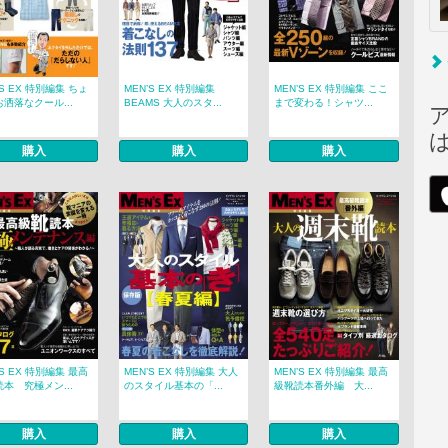
’S EX 特別編集 ちょ
MEN’S EX 特別編集
MEN’S EX 特別編集 ここ
洒落なクール...
BEAMS 大人のスタ...
まで変わる！シャツ...
購入
購入
購入
’S EX 特別編集 最高
MEN’S EX 特別編集 大人
MEN’S EX 特別編集 最高
本 究極メン...
のスタイル基本の「...
級靴読本番外編 大...
購入
購入
購入