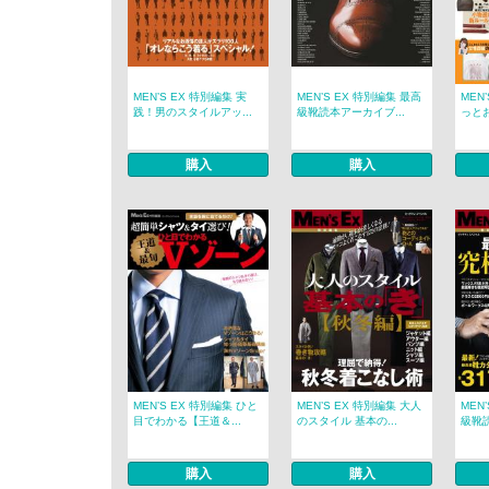
MEN’S EX 特別編集 実
MEN’S EX 特別編集 最高
MEN
践！男のスタイルアッ...
級靴読本アーカイブ...
っとお
購入
購入
MEN’S EX 特別編集 ひと
MEN’S EX 特別編集 大人
MEN
目でわかる【王道＆...
のスタイル 基本の...
級靴読
購入
購入