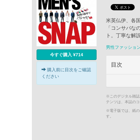
米英仏伊、各
「コンサバな
ト。丁寧な解
男性ファッショ
今すぐ購入 ¥714
目次
購入前に目次をご確認
ください
※このデジタル雑誌
テンツは、本誌のコ
※電子版では、紙の
す。