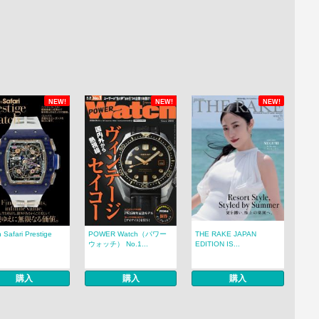
NEW!
NEW!
NEW!
 Safari Prestige
POWER Watch（パワー
THE RAKE JAPAN
.
ウォッチ） No.1...
EDITION IS...
購入
購入
購入