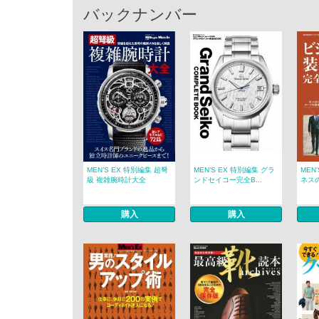
バックナンバー
MEN’S EX 特別編集 超弩
MEN’S EX 特別編集 グラ
MEN
級 複雑腕時計大全
ンドセイコー完全B...
ネスの
購入
購入