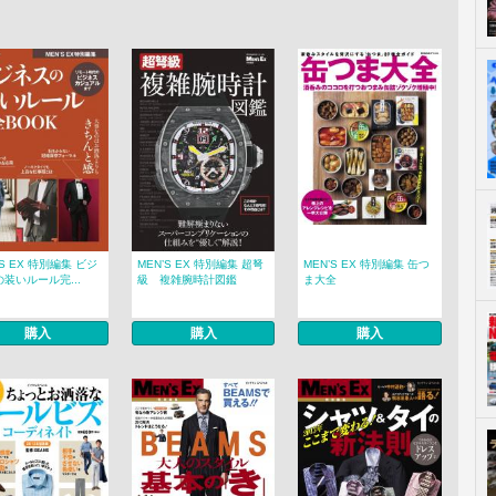
’S EX 特別編集 ビジ
MEN’S EX 特別編集 超弩
MEN’S EX 特別編集 缶つ
装いルール完...
級 複雑腕時計図鑑
ま大全
購入
購入
購入