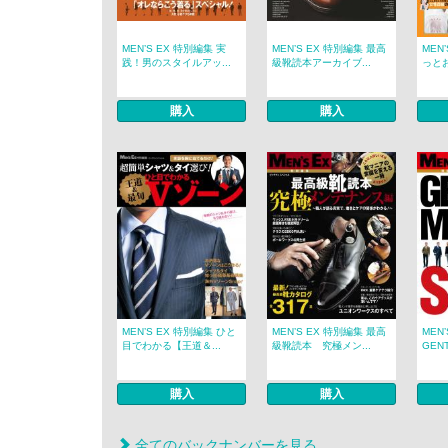
MEN’S EX 特別編集 実
MEN’S EX 特別編集 最高
MEN
践！男のスタイルアッ...
級靴読本アーカイブ...
っとお
購入
購入
MEN’S EX 特別編集 ひと
MEN’S EX 特別編集 最高
MEN
目でわかる【王道＆...
級靴読本 究極メン...
GENT
購入
購入
全てのバックナンバーを見る