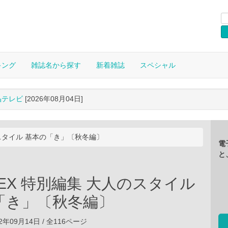
キング
雑誌名から探す
新着雑誌
スペシャル
晶テレビ
[2026年08月04日]
人のスタイル 基本の「き」〔秋冬編〕
電
と
S EX 特別編集 大人のスタイル
「き」〔秋冬編〕
2年09月14日 / 全116ページ