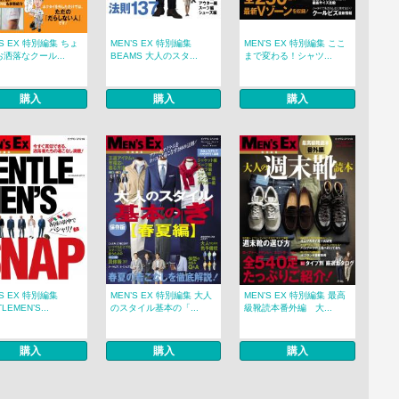
’S EX 特別編集 ちょ
MEN’S EX 特別編集
MEN’S EX 特別編集 ここ
洒落なクール...
BEAMS 大人のスタ...
まで変わる！シャツ...
購入
購入
購入
’S EX 特別編集
MEN’S EX 特別編集 大人
MEN’S EX 特別編集 最高
LEMEN’S...
のスタイル基本の「...
級靴読本番外編 大...
購入
購入
購入