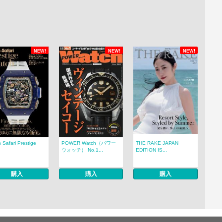
NEW!
NEW!
NEW!
 Safari Prestige
POWER Watch（パワー
THE RAKE JAPAN
.
ウォッチ） No.1...
EDITION IS...
購入
購入
購入