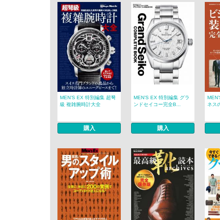
MEN’S EX 特別編集 超弩
MEN’S EX 特別編集 グラ
MEN
級 複雑腕時計大全
ンドセイコー完全B...
ネスの
購入
購入