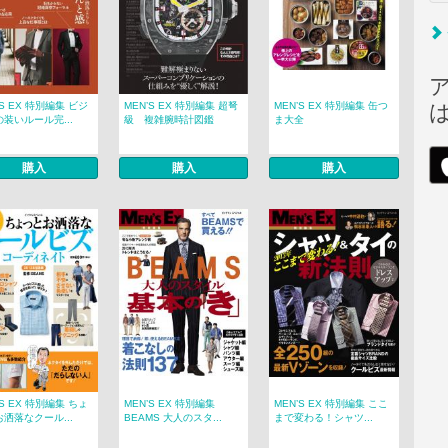
’S EX 特別編集 ビジ
MEN’S EX 特別編集 超弩
MEN’S EX 特別編集 缶つ
装いルール完...
級 複雑腕時計図鑑
ま大全
購入
購入
購入
’S EX 特別編集 ちょ
MEN’S EX 特別編集
MEN’S EX 特別編集 ここ
洒落なクール...
BEAMS 大人のスタ...
まで変わる！シャツ...