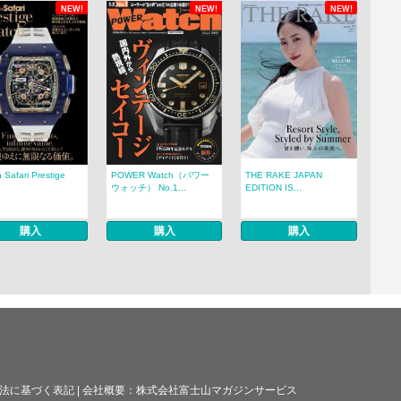
NEW!
NEW!
NEW!
 Safari Prestige
POWER Watch（パワー
THE RAKE JAPAN
.
ウォッチ） No.1...
EDITION IS...
購入
購入
購入
法に基づく表記
|
会社概要：
株式会社富士山マガジンサービス