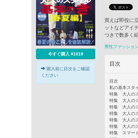
買えば即役に
ットなどアイ
つきで数多く
男性ファッショ
今すぐ購入 ¥1019
目次
購入前に目次をご確認
ください
目次
私の基本スタ
特集 大人の
特集 大人の
特集 大人の
特集 大人の
特集 大人の
特集 大人の
特集 スマー