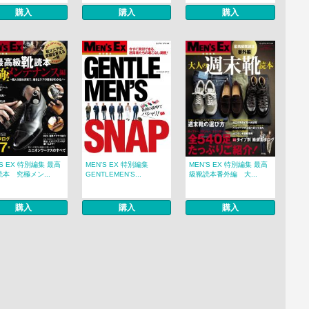
購入
購入
購入
’S EX 特別編集 最高
MEN’S EX 特別編集
MEN’S EX 特別編集 最高
本 究極メン...
GENTLEMEN’S...
級靴読本番外編 大...
購入
購入
購入