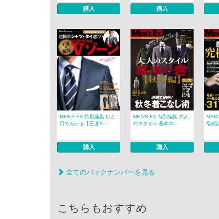
購入
購入
MEN’S EX 特別編集 ひと
MEN’S EX 特別編集 大人
MEN
目でわかる【王道＆...
のスタイル 基本の...
級靴読
購入
購入
全てのバックナンバーを見る
こちらもおすすめ