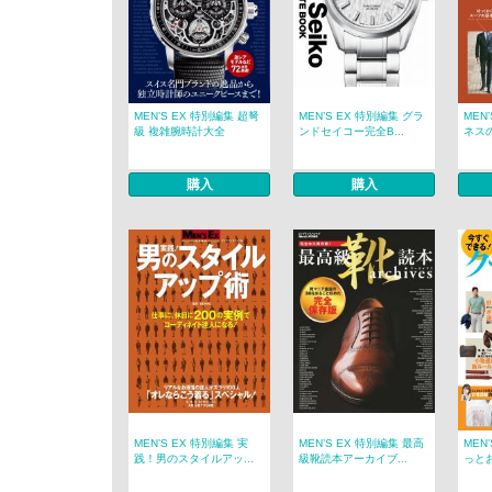
MEN’S EX 特別編集 超弩
MEN’S EX 特別編集 グラ
MEN
級 複雑腕時計大全
ンドセイコー完全B...
ネスの
購入
購入
MEN’S EX 特別編集 実
MEN’S EX 特別編集 最高
MEN
践！男のスタイルアッ...
級靴読本アーカイブ...
っとお