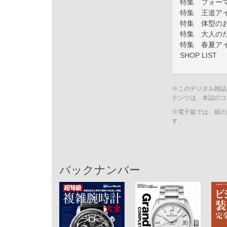
特集 フォー
特集 王道ア
特集 体型の
特集 大人の
特集 春夏ア
SHOP LIST
※このデジタル雑誌
テンツは、本誌のコ
※電子版では、紙の
す。
バックナンバー