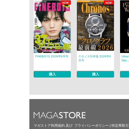
NEW!
NEW!
FINEBOYS 2026年9月号
クロノス日本版 2026年9
Urban
月号
Wat..
購入
購入
マガストア利用規約
及び
プライバシーポリシー
|
特定商取引