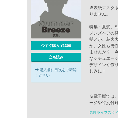
※表紙マスク
りません。
特集：夏髪。Sum
メンズヘアの
髪とか、花火
今すぐ購入 ¥1300
か、女性も男
ませんか？ 今
立ち読み
なシチュエー
デザインや作
購入前に目次をご確認
しみに！
ください
※電子版では
ージや特別付
男性ライフスタ