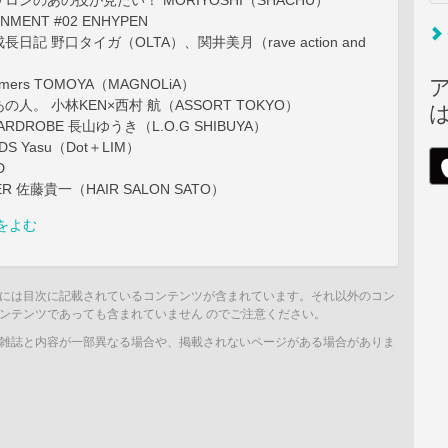
ロンのあの技が見たい！ MORIYOSHI（SHACHU）
INMENT #02 ENHYPEN
日記 野口タイガ（OLTA）、関井美月（rave action and
omers TOMOYA（MAGNOLiA）
人。 小林KEN×西村 航（ASSORT TOKYO）
WARDROBE 長山ゆうき（L.O.G SHIBUYA）
ADS Yasu（Dot＋LIM）
D
BER 佐藤貴一（HAIR SALON SATO）
をよむ
には目次に記載されているコンテンツが含まれています。それ以外のコン
ンテンツであっても含まれていません のでご注意ください。
雑誌と内容が一部異なる場合や、掲載されないページがある場合がありま