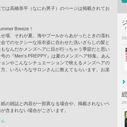
版では高橋恭平（なにわ男子）のページは掲載されてお
mer Breeze！
見せ場、それが夏。海やプールからあがったときの濡れ
2
大会でのセクシーな浴衣姿に合わせた洗いざらしの髪と
性もなんだかメンズヘアに目が行っちゃう季節だと思い
号の『Men’s PREPPY』は夏のメンズヘア特集。あん
ションやこんなシチュエーションで映えるメンズヘアの
り方、いろいろなサロンさんに教えてもらいます。お楽
2
、紙の雑誌と内容が一部異なる場合や、掲載されないペ
録が含まれない場合がございます。
イル