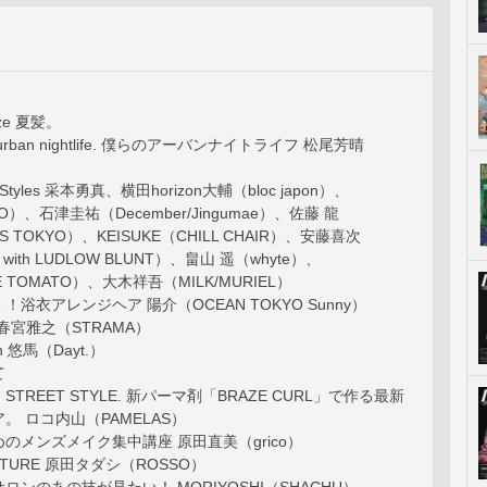
eze 夏髪。
ds’ urban nightlife. 僕らのアーバンナイトライフ 松尾芳晴
 Styles 采本勇真、横田horizon大輔（bloc japon）、
O）、石津圭祐（December/Jingumae）、佐藤 龍
S TOKYO）、KEISUKE（CHILL CHAIR）、安藤喜次
 with LUDLOW BLUNT）、畠山 遥（whyte）、
UE TOMATO）、大木祥吾（MILK/MURIEL）
浴衣アレンジヘア 陽介（OCEAN TOKYO Sunny）
R 春宮雅之（STRAMA）
ion 悠馬（Dayt.）
て
BUN STREET STYLE. 新パーマ剤「BRAZE CURL」で作る最新
。 ロコ内山（PAMELAS）
のメンズメイク集中講座 原田直美（grico）
CULTURE 原田タダシ（ROSSO）