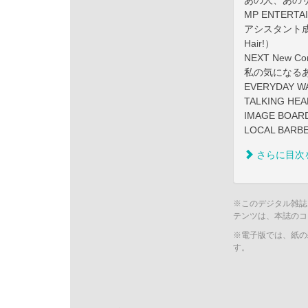
あの人、あのサ
MP ENTERTA
アシスタント成長
Hair!）
NEXT New C
私の気になるあの
EVERYDAY 
TALKING HE
IMAGE BOAR
LOCAL BAR
さらに目次
※このデジタル雑誌
テンツは、本誌のコ
※電子版では、紙の
す。