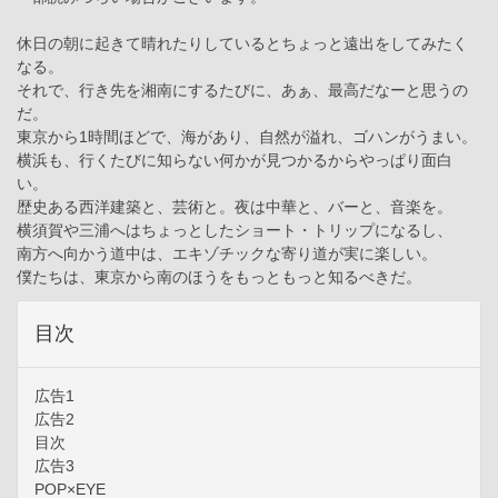
休日の朝に起きて晴れたりしているとちょっと遠出をしてみたく
なる。
それで、行き先を湘南にするたびに、あぁ、最高だなーと思うの
だ。
東京から1時間ほどで、海があり、自然が溢れ、ゴハンがうまい。
横浜も、行くたびに知らない何かが見つかるからやっぱり面白
い。
歴史ある西洋建築と、芸術と。夜は中華と、バーと、音楽を。
横須賀や三浦へはちょっとしたショート・トリップになるし、
南方へ向かう道中は、エキゾチックな寄り道が実に楽しい。
僕たちは、東京から南のほうをもっともっと知るべきだ。
目次
広告1
広告2
目次
広告3
POP×EYE