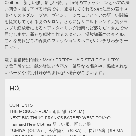
Clothes 新しい服、新しい髪」。恒例のファッションとヘアの深
い関係を掘り下げる特集です。登場してくれるのは注目の若手ス
タイリストグループや、ヴィンテージウェアとヘアの新しい関係
を提案してくれるあのサロン。さらにはリアルトレンド大賞グラ
ンプリ経験者によるヘアスタイリング指南など盛りだくさんでお
届けします。新たな感性で作るスタイル、温故知新のスタイル。
これを見ればこの春夏のファッション＆ヘアがバッチリわかる一
冊です。
電子書籍特別付録：Men’s PREPPY HAIR STYLE GALLERY
※電子版では、紙の雑誌と内容が一部異なる場合や、掲載されな
いページや特別付録が含まれない場合がございます。
目次
CONTENTS
THE MONOCHROME 迫田 徹（CALM）
NEXT BIG THING FRANK’S BARBER WEST TOKYO.
Hair and New Clothes 新しい服、新しい髪
FUMIYA（OLTA）、今宮隆斗（SiiKA）、長江巧磨（SHIMA