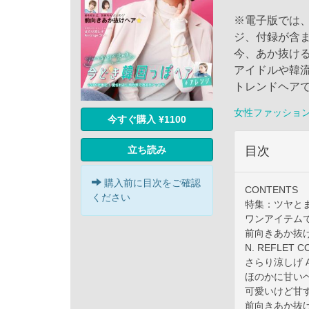
※電子版では
ジ、付録が含
今、あか抜ける
アイドルや韓
トレンドヘア
女性ファッショ
今すぐ購入 ¥1100
立ち読み
目次
購入前に目次をご確認
CONTENTS
ください
特集：ツヤと
ワンアイテム
前向きあか抜
N. REFLE
さらり涼しげ Arr
ほのかに甘い
可愛いけど甘
前向きあか抜け