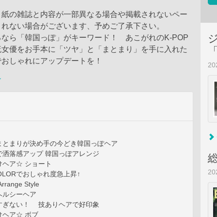
、紙の雑誌と内容が一部異なる場合や掲載されないペー
まれない場合がございます、予めご了承下さい。
なら「韓国っぽ」がキーワード！ あこがれのK-POP
流女優をお手本に「ツヤ」と「まとまり」を手に入れた
でおしゃれにアップデートを！
2
ン
まとまりが決め手の今どき韓国っぽヘア
で洒落感アップ 韓国っぽアレンジ
けヘア☆ ショート
2
T COLORでおしゃれ度急上昇↑
ange Style
ヘルシーヘア
すぎない！ 技ありヘアで好印象
ヘア☆ ボブ