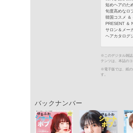
短めヘアのため
旬度高めなロ
韓国コスメ ＆
PRESENT ＆ 
サロン＆メー
ヘアカタログ
※このデジタル雑誌
テンツは、本誌のコ
※電子版では、紙の
す。
バックナンバー