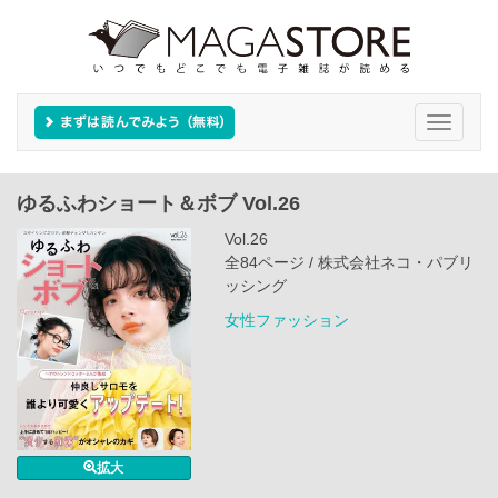
Toggle
navigati
ゆるふわショート＆ボブ Vol.26
Vol.26
全84ページ / 株式会社ネコ・パブリ
ッシング
女性ファッション
拡大