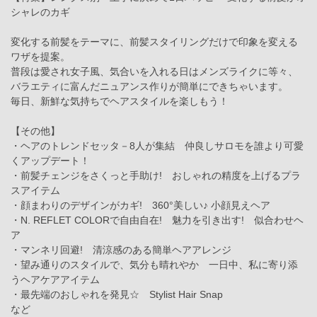
シャレのカギ
変化する前髪をテーマに、前髪スタイリングだけで印象を変える
ワザを提案。
普段は愛され女子風、気合いを入れる日はメンズライクに等々、
バラエティに富んだニュアンス作りが簡単にできちゃいます。
毎日、新鮮な気持ちでヘアスタイルを楽しもう！
【その他】
・ヘアのトレンドセッタ－8人が集結 仲良しサロモを誰より可愛
くアップデート！
・前髪チェンジをさくっと手助け! おしゃれの精度を上げるプラ
スアイテム
・顔まわりのデザインがカギ! 360°美しい♪ 小顔見えヘア
・N. REFLET COLORで自由自在! 魅力を引き出す! 似合わせヘ
ア
・マンネリ回避! 清涼感のある簡単ヘアアレンジ
・望み通りのスタイルで、気分も晴れやか 一日中、私に寄り添
うヘアケアアイテム
・最先端のおしゃれを発見☆ Stylist Hair Snap
など