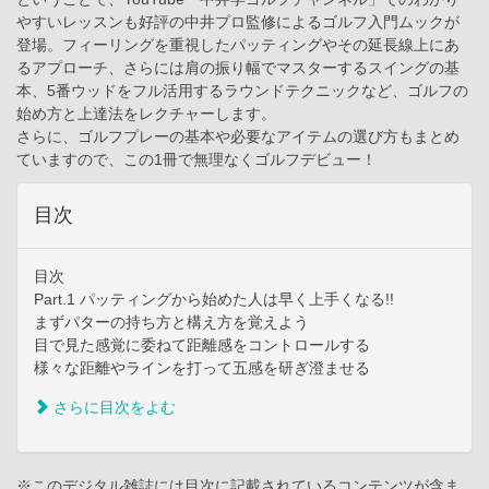
やすいレッスンも好評の中井プロ監修によるゴルフ入門ムックが
登場。フィーリングを重視したパッティングやその延長線上にあ
るアプローチ、さらには肩の振り幅でマスターするスイングの基
本、5番ウッドをフル活用するラウンドテクニックなど、ゴルフの
始め方と上達法をレクチャーします。
さらに、ゴルフプレーの基本や必要なアイテムの選び方もまとめ
ていますので、この1冊で無理なくゴルフデビュー！
目次
目次
Part.1 パッティングから始めた人は早く上手くなる!!
まずパターの持ち方と構え方を覚えよう
目で見た感覚に委ねて距離感をコントロールする
様々な距離やラインを打って五感を研ぎ澄ませる
さらに目次をよむ
※このデジタル雑誌には目次に記載されているコンテンツが含ま