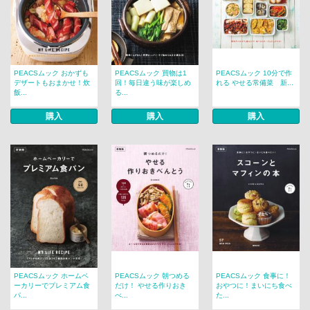
PEACSムック おかずも
PEACSムック 買物は1
PEACSムック 10分で作
デザートもおまかせ！炊
回！毎日違う味が楽しめ
れる やせる常備菜 新...
飯...
る...
購入
購入
購入
PEACSムック ホームベ
PEACSムック 朝つめる
PEACSムック 食事に！
ーカリーでプレミアム食
だけ！ やせる作りおき
おやつに！まいにち食べ
パ...
べ...
た...