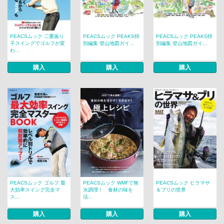
PEACSムック 二重振り
PEACSムック PEAKS特
PEACSムック PEAKS特
子スイングでゴルフが変
別編集 登山地図ガイ...
別編集 登山地図ガイ...
わ...
購入
購入
購入
PEACSムック ゴルフ 最
PEACSムック WMFで無
PEACSムック ヒラマサ
大効率スイング完全マ
水調理！ 食材の味を
＆ブリの世界
ス...
活...
購入
購入
購入