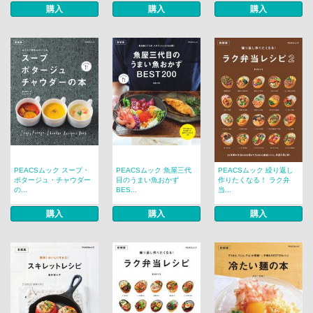
購入
購入
購入
PEACSムック スープ・
PEACSムック 魚屋三代
PEACSムック 繰り返し
ポタージュ・チャウダー
目のうまい魚おかず
作りたくなる！ ラク弁
の...
BES...
当...
購入
購入
購入