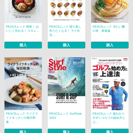
PEACSムック 簡単！ お
PEACSムック 繰り返し
PEACSムック 冷たい麺
いしく作れる！ スキレ...
作りたくなる！ ラク弁
の本 新装版
当...
購入
購入
購入
PEACSムック ライクラ
PEACSムック SurfStyle
PEACSムック 超わかり
イクキッチンの毎日和
2022
やすいゴルフの始め方と
食 ...
上...
購入
購入
購入