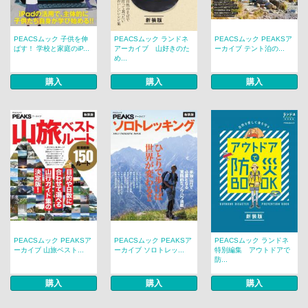
PEACSムック 子供を伸
PEACSムック ランドネ
PEACSムック PEAKSア
ばす！ 学校と家庭のiP...
アーカイブ 山好きのた
ーカイブ テント泊の...
め...
購入
購入
購入
PEACSムック PEAKSア
PEACSムック PEAKSア
PEACSムック ランドネ
ーカイブ 山旅ベスト...
ーカイブ ソロトレッ...
特別編集 アウトドアで
防...
購入
購入
購入