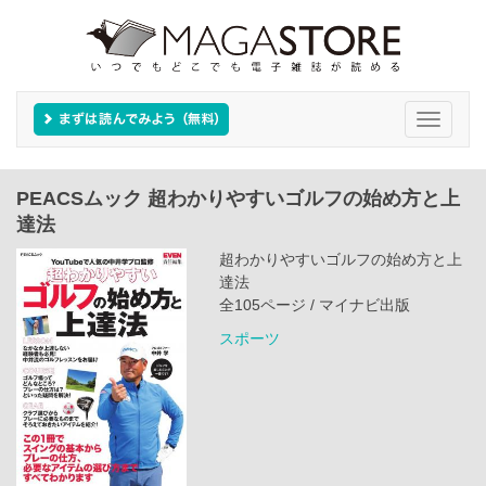
Toggle
navigati
PEACSムック 超わかりやすいゴルフの始め方と上
達法
超わかりやすいゴルフの始め方と上
達法
全105ページ / マイナビ出版
スポーツ