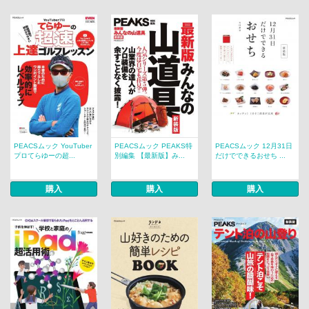
PEACSムック YouTuber
PEACSムック PEAKS特
PEACSムック 12月31日
プロてらゆーの超...
別編集 【最新版】み...
だけでできるおせち ...
購入
購入
購入