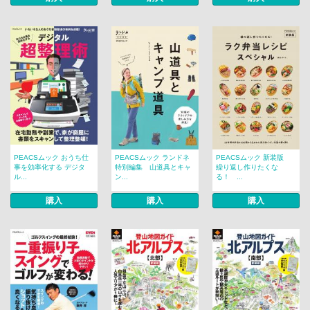
PEACSムック おうち仕
PEACSムック ランドネ
PEACSムック 新装版
事を効率化する デジタ
特別編集 山道具とキャ
繰り返し作りたくな
ル...
ン...
る！ ...
購入
購入
購入