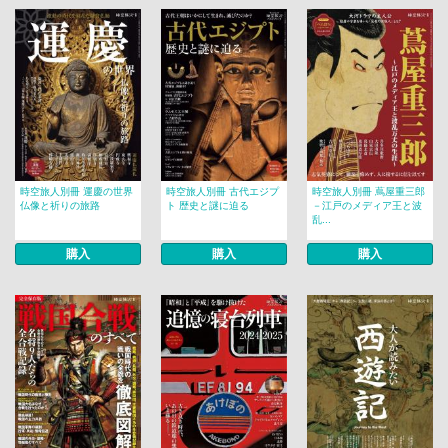
時空旅人別冊 運慶の世界
時空旅人別冊 古代エジプ
時空旅人別冊 蔦屋重三郎
仏像と祈りの旅路
ト 歴史と謎に迫る
－江戸のメディア王と波
乱...
購入
購入
購入