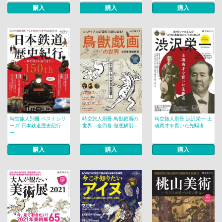
購入
購入
購入
時空旅人別冊 ベストシリ
時空旅人別冊 鳥獣戯画の
時空旅人別冊 渋沢栄一 士
ーズ 日本鉄道歴史紀行
世界 ─全四巻 徹底解剖─
魂商才を貫いた先駆者
ー...
購入
購入
購入