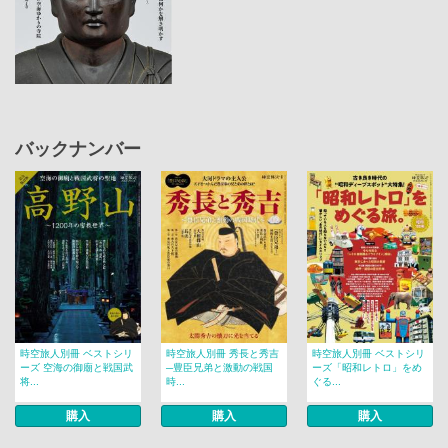
バックナンバー
時空旅人別冊 ベストシリ
時空旅人別冊 秀長と秀吉
時空旅人別冊 ベストシリ
ーズ 空海の御廟と戦国武
─豊臣兄弟と激動の戦国
ーズ「昭和レトロ」をめ
将...
時...
ぐる...
購入
購入
購入