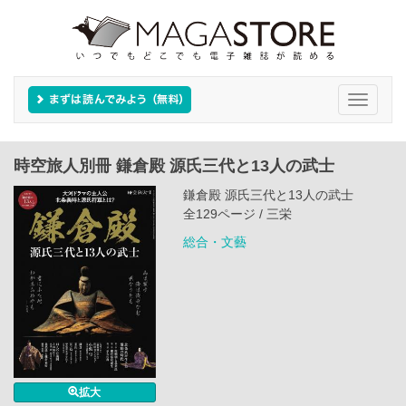
Toggle
navigati
時空旅人別冊 鎌倉殿 源氏三代と13人の武士
鎌倉殿 源氏三代と13人の武士
全129ページ / 三栄
総合・文藝
拡大