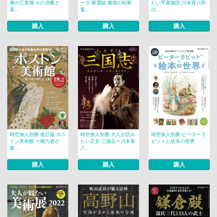
後の三英傑 その決断と
ーズ 新選組 最後の剣客
たい平家物語 川本喜八郎
孤...
集...
の...
購入
購入
購入
時空旅人別冊 改訂版 ボス
時空旅人別冊 大人が読み
時空旅人別冊 ピーターラ
トン美術館 ー権力者が
たい正史 三国志ー川本喜
ビットと絵本の世界
愛...
八...
購入
購入
購入