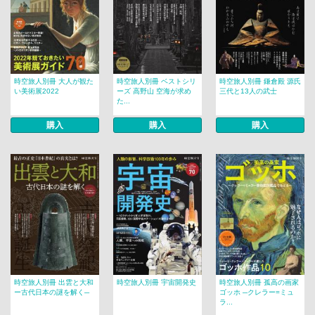
時空旅人別冊 大人が観た
時空旅人別冊 ベストシリ
時空旅人別冊 鎌倉殿 源氏
い美術展2022
ーズ 高野山 空海が求め
三代と13人の武士
た...
購入
購入
購入
時空旅人別冊 出雲と大和
時空旅人別冊 宇宙開発史
時空旅人別冊 孤高の画家
ー古代日本の謎を解く─
ゴッホ ─クレラー=ミュ
ラ...