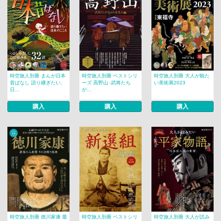
時空旅人別冊 まんが日本
時空旅人別冊 ベストシリ
時空旅人別冊 大人が観た
昔ばなし 語り継ぎたい、
ーズ 高野山 -武将たち
い美術展2023
日...
が...
購入
購入
購入
時空旅人別冊 徳川家康 最
時空旅人別冊 ベストシリ
時空旅人別冊 大人が読み