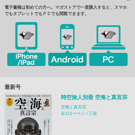
電子書籍は初めての方へ。マガストアで一度購入すると、スマホ
でもタブレットでもＰＣでも閲覧できます。
最新号
時空旅人別冊 空海と真言宗
空海と真言宗
全121ページ / 三栄