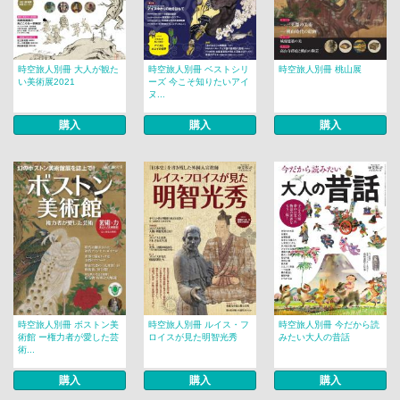
時空旅人別冊 大人が観た
時空旅人別冊 ベストシリ
時空旅人別冊 桃山展
い美術展2021
ーズ 今こそ知りたいアイ
ヌ...
購入
購入
購入
時空旅人別冊 ボストン美
時空旅人別冊 ルイス・フ
時空旅人別冊 今だから読
術館 ー権力者が愛した芸
ロイスが見た明智光秀
みたい大人の昔話
術...
購入
購入
購入