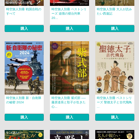
時空旅人別冊 戦国合戦の
時空旅人別冊 ベストシリ
時空旅人別冊 大人が読み
すべて
ーズ 追憶の寝台列車
たい西遊記
20...
購入
購入
購入
時空旅人別冊 新・自衛隊
時空旅人別冊 紫式部 ──
時空旅人別冊 ベストシリ
の秘密 2024
藤原道長と彰子が生きた
ーズ 聖徳太子と古代飛鳥
心...
...
購入
購入
購入