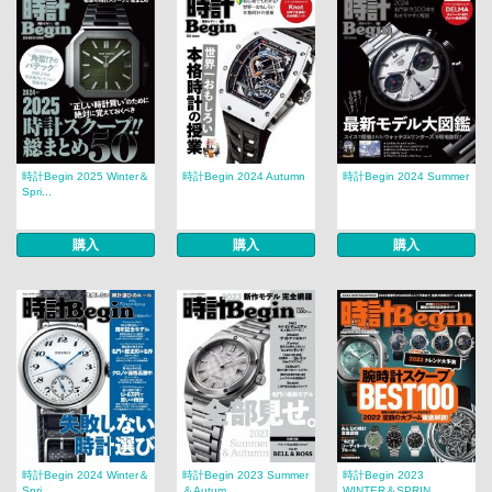
時計Begin 2025 Winter＆
時計Begin 2024 Autumn
時計Begin 2024 Summer
Spri...
購入
購入
購入
時計Begin 2024 Winter＆
時計Begin 2023 Summer
時計Begin 2023
Spri...
＆Autum...
WINTER＆SPRIN...