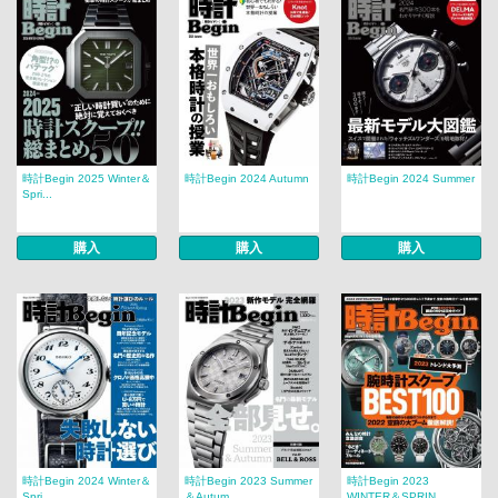
時計Begin 2025 Winter＆
時計Begin 2024 Autumn
時計Begin 2024 Summer
Spri...
購入
購入
購入
時計Begin 2024 Winter＆
時計Begin 2023 Summer
時計Begin 2023
Spri...
＆Autum...
WINTER＆SPRIN...