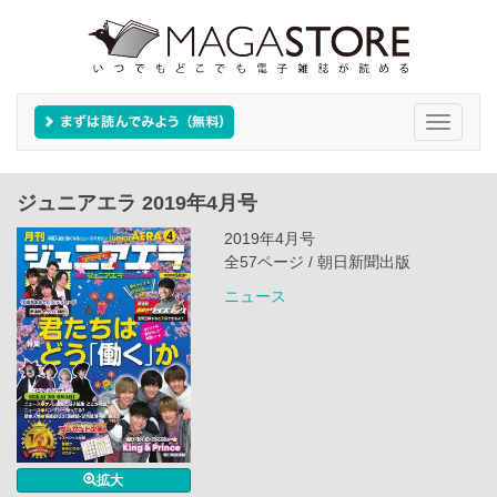
Toggle
navigati
ジュニアエラ 2019年4月号
2019年4月号
全57ページ / 朝日新聞出版
ニュース
拡大