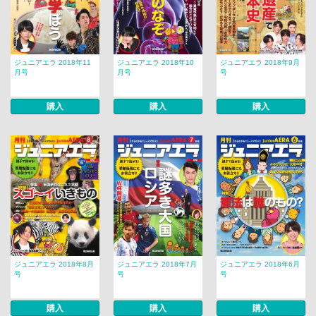
ジュニアエラ 2018年11
ジュニアエラ 2018年10
ジュニアエラ 2018年9月
月号
月号
号
購入
購入
購入
ジュニアエラ 2018年8月
ジュニアエラ 2018年7月
ジュニアエラ 2018年6月
号
号
号
購入
購入
購入