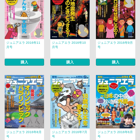
ジュニアエラ 2016年11
ジュニアエラ 2016年10
ジュニアエラ 2016年9月
月号
月号
号
購入
購入
購入
ジュニアエラ 2016年8月
ジュニアエラ 2016年7月
ジュニアエラ 2016年6月
号
号
号