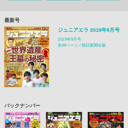
最新号
ジュニアエラ 2019年9月号
2019年9月号
全48ページ / 朝日新聞出版
バックナンバー