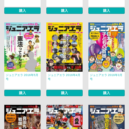
購入
購入
購入
ジュニアエラ 2016年5月
ジュニアエラ 2016年4月
ジュニアエラ 2016年3月
号
号
号
購入
購入
購入