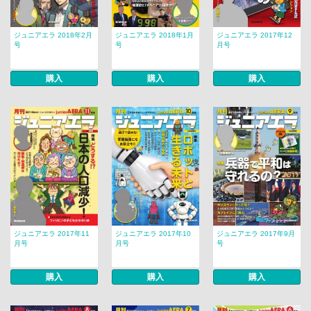
ジュニアエラ 2018年2月
ジュニアエラ 2018年1月
ジュニアエラ 2017年12
号
号
月号
購入
購入
購入
ジュニアエラ 2017年11
ジュニアエラ 2017年10
ジュニアエラ 2017年9月
月号
月号
号
購入
購入
購入