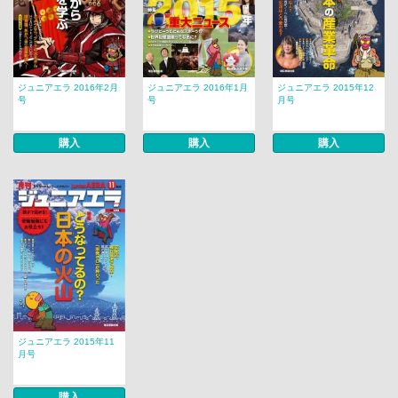
ジュニアエラ 2016年2月
ジュニアエラ 2016年1月
ジュニアエラ 2015年12
号
号
月号
購入
購入
購入
ジュニアエラ 2015年11
月号
購入