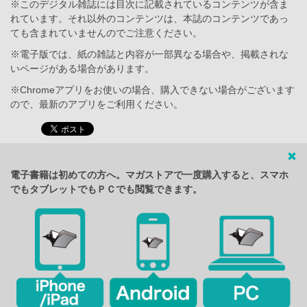
※このデジタル雑誌には目次に記載されているコンテンツが含ま
れています。それ以外のコンテンツは、本誌のコンテンツであっ
ても含まれていませんのでご注意ください。
※電子版では、紙の雑誌と内容が一部異なる場合や、掲載されな
いページがある場合があります。
※Chromeアプリをお使いの場合、購入できない場合がございます
ので、最新のアプリをご利用ください。
電子書籍は初めての方へ。マガストアで一度購入すると、スマホ
でもタブレットでもＰＣでも閲覧できます。