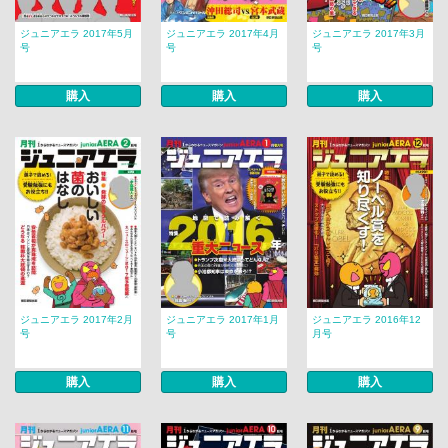
ジュニアエラ 2017年5月
ジュニアエラ 2017年4月
ジュニアエラ 2017年3月
号
号
号
購入
購入
購入
ジュニアエラ 2017年2月
ジュニアエラ 2017年1月
ジュニアエラ 2016年12
号
号
月号
購入
購入
購入