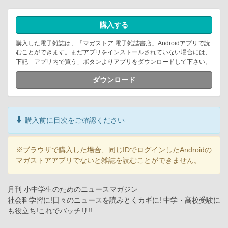
購入する
購入した電子雑誌は、「マガストア 電子雑誌書店」Androidアプリで読
むことができます。まだアプリをインストールされていない場合には、
下記「アプリ内で買う」ボタンよりアプリをダウンロードして下さい。
ダウンロード
購入前に目次をご確認ください
※ブラウザで購入した場合、同じIDでログインしたAndroidの
マガストアアプリでないと雑誌を読むことができません。
月刊 小中学生のためのニュースマガジン
社会科学習に!日々のニュースを読みとくカギに! 中学・高校受験に
も役立ち!これでバッチリ!!