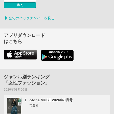
購入
全てのバックナンバーを見る
アプリダウンロード
はこちら
ジャンル別ランキング
「女性ファッション」
2026年08月06日
1
otona MUSE 2026年9月号
宝島社