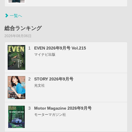
一覧へ
総合ランキング
2026年08月06日
1
EVEN 2026年9月号 Vol.215
マイナビ出版
2
STORY 2026年9月号
光文社
3
Motor Magazine 2026年9月号
モーターマガジン社