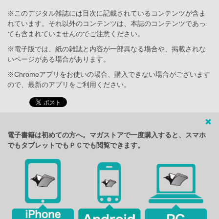
※このデジタル雑誌には目次に記載されているコンテンツが含ま
れています。それ以外のコンテンツは、本誌のコンテンツであっ
ても含まれていませんのでご注意ください。
※電子版では、紙の雑誌と内容が一部異なる場合や、掲載されな
いページがある場合があります。
※Chromeアプリをお使いの場合、購入できない場合がございます
ので、最新のアプリをご利用ください。
電子書籍は初めての方へ。マガストアで一度購入すると、スマホ
でもタブレットでもＰＣでも閲覧できます。