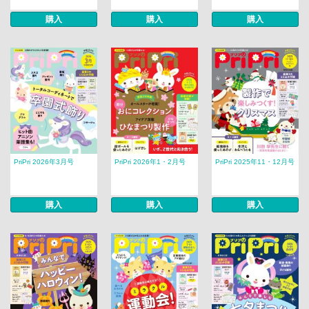
購入
購入
購入
PriPri 2026年3月号
PriPri 2026年1・2月号
PriPri 2025年11・12月号
購入
購入
購入