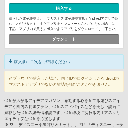
購入する
購入した電子雑誌は、「マガストア 電子雑誌書店」Androidアプリで読
むことができます。まだアプリをインストールされていない場合には、
下記「アプリ内で買う」ボタンよりアプリをダウンロードして下さい。
ダウンロード
購入前に目次をご確認ください
※ブラウザで購入した場合、同じIDでログインしたAndroidの
マガストアアプリでないと雑誌を読むことができません。
保育が広がるアイデアマガジン。感動する心を育てる遊びのアイ
デアや園内の装飾プラン、保育のアドバイスなどを美しい誌面に
満載した保育の総合情報誌です。保育環境に携わる先生方のクリ
エイティブな保育を応援します。
※P2-「ディズニー部屋飾り＆キット」、P14-「ディズニーキャラ