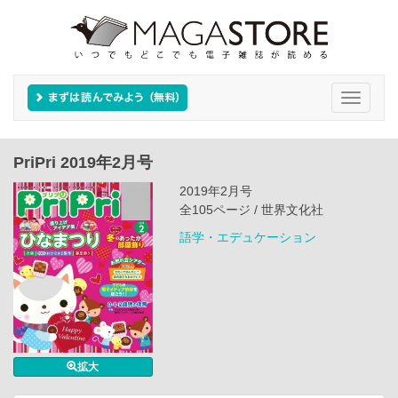
Toggle
navigati
PriPri 2019年2月号
2019年2月号
全105ページ / 世界文化社
語学・エデュケーション
拡大