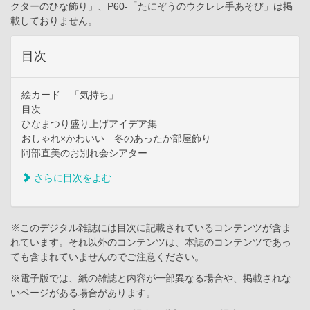
クターのひな飾り」、P60-「たにぞうのウクレレ手あそび」は掲
載しておりません。
目次
絵カード 「気持ち」
目次
ひなまつり盛り上げアイデア集
おしゃれ×かわいい 冬のあったか部屋飾り
阿部直美のお別れ会シアター
さらに目次をよむ
※このデジタル雑誌には目次に記載されているコンテンツが含ま
れています。それ以外のコンテンツは、本誌のコンテンツであっ
ても含まれていませんのでご注意ください。
※電子版では、紙の雑誌と内容が一部異なる場合や、掲載されな
いページがある場合があります。