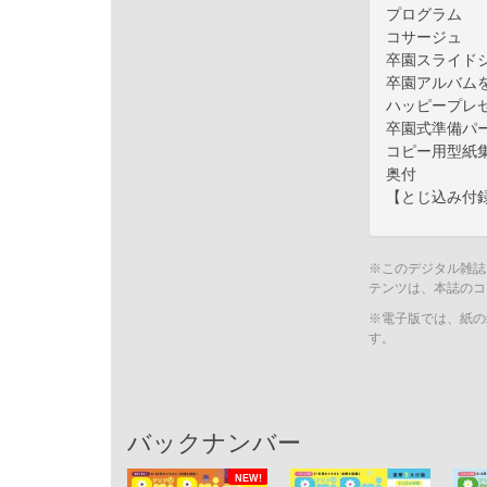
プログラム
コサージュ
卒園スライド
卒園アルバム
ハッピープレ
卒園式準備パ
コピー用型紙
奥付
【とじ込み付
※このデジタル雑誌
テンツは、本誌のコ
※電子版では、紙の
す。
バックナンバー
NEW!