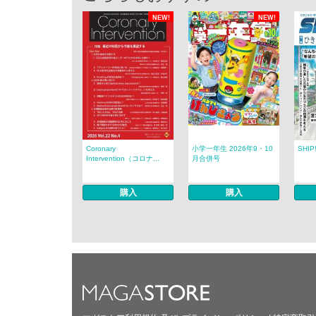
NEW!
NEW!
Coronary
小学一年生 2026年9・10
SHIP
Intervention（コロナ...
月合併号
購入
購入