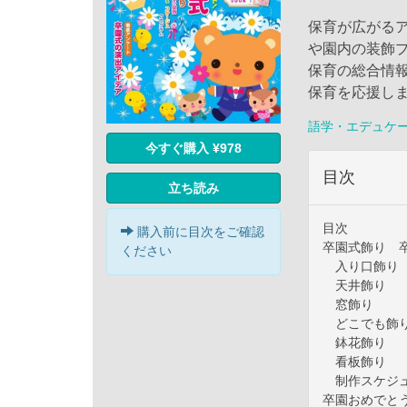
保育が広がる
や園内の装飾
保育の総合情
保育を応援し
語学・エデュケ
今すぐ購入 ¥978
目次
立ち読み
目次
購入前に目次をご確認
卒園式飾り 
ください
入り口飾り
天井飾り
窓飾り
どこでも飾
鉢花飾り
看板飾り
制作スケジ
卒園おめでと