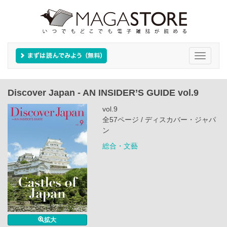
Toggle
navigati
Discover Japan - AN INSIDER’S GUIDE vol.9
vol.9
全57ページ / ディスカバー・ジャパ
ン
総合・文藝
拡大