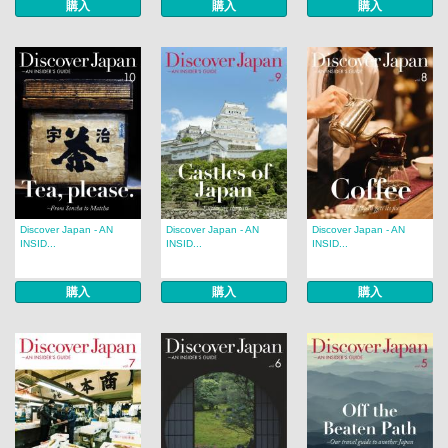
購入
購入
購入
Discover Japan - AN
Discover Japan - AN
Discover Japan - AN
INSID...
INSID...
INSID...
購入
購入
購入