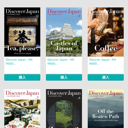
Discover Japan - AN
Discover Japan - AN
Discover Japan - AN
INSID...
INSID...
INSID...
購入
購入
購入