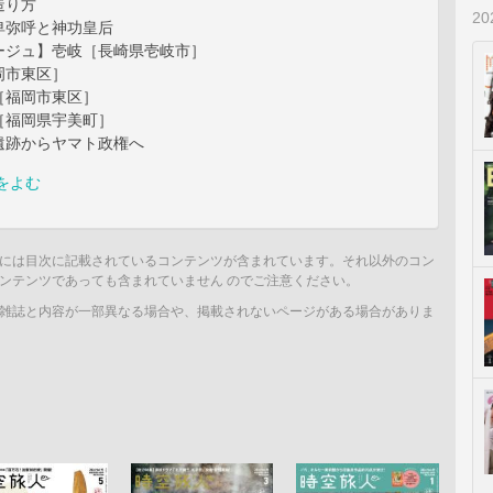
造り方
2
卑弥呼と神功皇后
ジュ】壱岐［長崎県壱岐市］
市東区］
福岡市東区］
福岡県宇美町］
遺跡からヤマト政権へ
をよむ
には目次に記載されているコンテンツが含まれています。それ以外のコン
ンテンツであっても含まれていません のでご注意ください。
雑誌と内容が一部異なる場合や、掲載されないページがある場合がありま