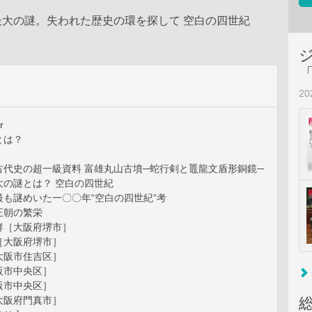
最大の謎。失われた歴史の環を探して 空白の四世紀
2
r
とは？
古代史の超一級資料 富雄丸山古墳─蛇行剣と鼉龍文盾形銅鏡─
大の謎とは？ 空白の四世紀
も謎めいた一〇〇年“空白の四世紀”考
王朝の繁栄
［大阪府堺市］
大阪府堺市］
阪市住吉区］
市中央区］
市中央区］
阪府門真市］