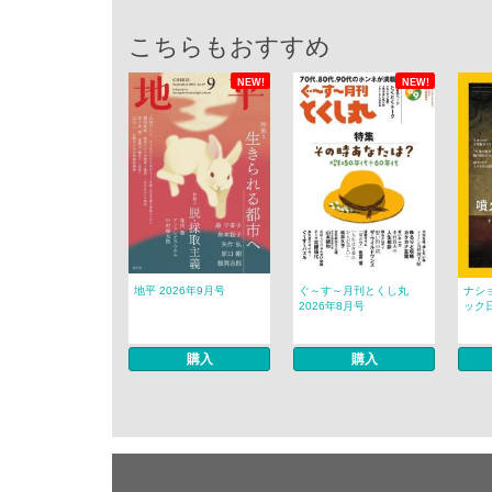
こちらもおすすめ
NEW!
NEW!
地平 2026年9月号
ぐ～す～月刊とくし丸
ナシ
2026年8月号
ック日
購入
購入