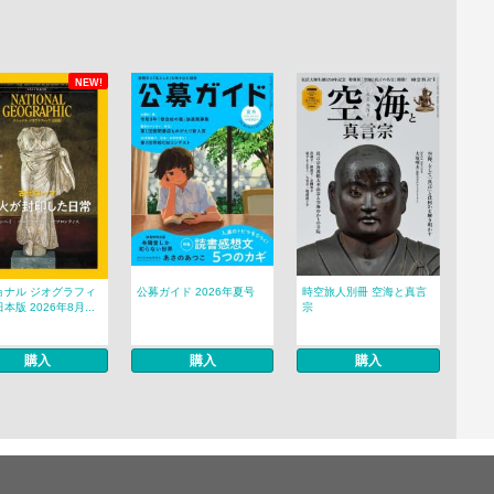
NEW!
ョナル ジオグラフィ
公募ガイド 2026年夏号
時空旅人別冊 空海と真言
本版 2026年8月...
宗
購入
購入
購入