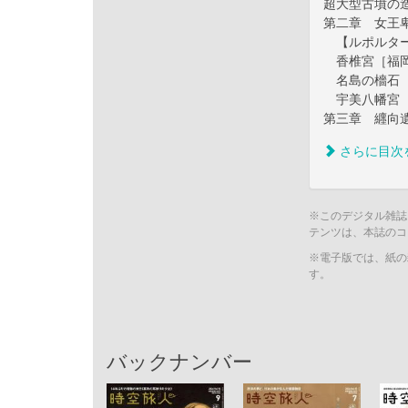
超大型古墳の
第二章 女王
【ルポルター
香椎宮［福岡
名島の檣石［
宇美八幡宮［
第三章 纒向
さらに目次
※このデジタル雑誌
テンツは、本誌のコ
※電子版では、紙の
す。
バックナンバー