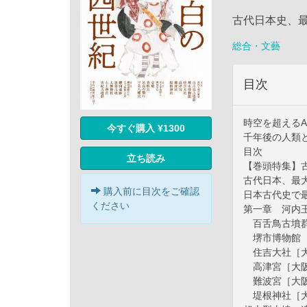
古代日本史、
総合・文藝
目次
時空を超えるA
今すぐ購入 ¥1300
千年後の人類
目次
立ち読み
【巻頭特集】
古代日本、最
購入前に目次をご確認
日本古代史で最
ください
第一章 河内
百舌鳥古墳群
堺市博物館［
住吉大社［大
高津宮［大阪
難波宮［大阪
堤根神社［大