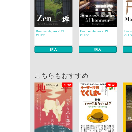
Discover Japan - UN
Discover Japan - UN
Disco
GUIDE...
GUIDE...
GUIDE
購入
購入
こちらもおすすめ
NEW!
NEW!