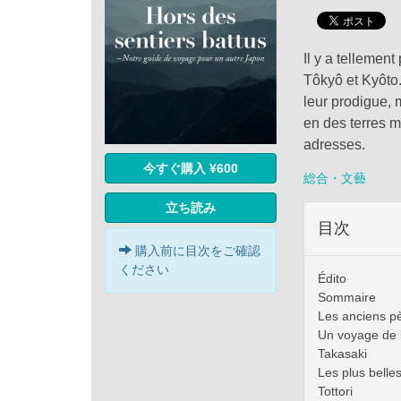
Il y a tellemen
Tôkyô et Kyôto.
leur prodigue,
en des terres 
adresses.
今すぐ購入 ¥600
総合・文藝
立ち読み
目次
購入前に目次をご確認
ください
Édito
Sommaire
Les anciens p
Un voyage de l
Takasaki
Les plus bell
Tottori