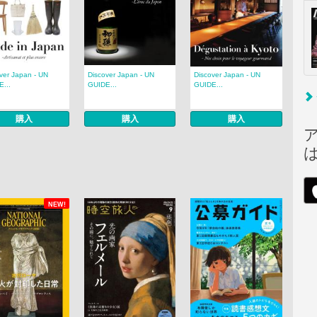
ver Japan - UN
Discover Japan - UN
Discover Japan - UN
...
GUIDE...
GUIDE...
購入
購入
購入
NEW!