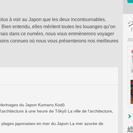
t plus à voir au Japon que les deux incontournables,
 Bien entendu, elles méritent toutes les louanges qu’on
 mais dans ce numéro, nous vous emmènerons voyager
2
moins connues où nous vous présenterons nos meilleures
èlerinages du Japon Kumano Kodô
’architecture à une heure de Tôkyô La ville de l’architecture,
es plages japonaises en mer du Japon La mer azurée de