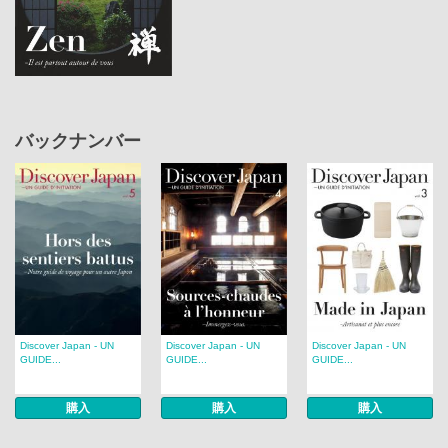
バックナンバー
Discover Japan - UN
Discover Japan - UN
Discover Japan - UN
GUIDE...
GUIDE...
GUIDE...
購入
購入
購入