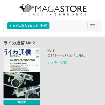
Toggle
navigati
ライカ通信 No.2
No.2
全141ページ / エイ出版社
カメラ・写真
拡大