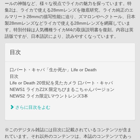
ールの神髄など、様々な視点でライカの魅力を探っています。特
集2は、ライカで使える28mmレンズを徹底研究。ライカ純正のエ
ルマリート28mmの描写性能に迫り、ズマロンやヘクトール、日本
製28mmレンズなどライカで使える28mmレンズを網羅していま
す。特別付録は人気機種ライカM4の取扱説明書を復刻。内容は英
語版ですが、日本語訳により、読みやすくなっています。
目次
口バート・キャパ「生か死か」Life or Death
目次
Life or Death 20世紀を見たカメラ 口バート・キャパ
NEWS1 ライカZ2X 限定ちびまるこちゃんバージョン
NEWS2 ライカ限定Lマウントレンズ3本
さらに目次をよむ
※このデジタル雑誌には目次に記載されているコンテンツが含ま
れています。それ以外のコンテンツは、本誌のコンテンツであっ