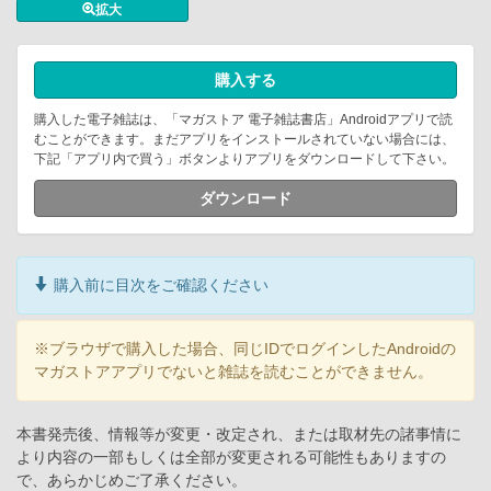
拡大
購入する
購入した電子雑誌は、「マガストア 電子雑誌書店」Androidアプリで読
むことができます。まだアプリをインストールされていない場合には、
下記「アプリ内で買う」ボタンよりアプリをダウンロードして下さい。
ダウンロード
購入前に目次をご確認ください
※ブラウザで購入した場合、同じIDでログインしたAndroidの
マガストアアプリでないと雑誌を読むことができません。
本書発売後、情報等が変更・改定され、または取材先の諸事情に
より内容の一部もしくは全部が変更される可能性もありますの
で、あらかじめご了承ください。