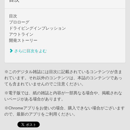
目次
プロローグ
ドライビングインプレッション
アウトライン
開発ストーリー
さらに目次をよむ
※このデジタル雑誌には目次に記載されているコンテンツが含ま
れています。それ以外のコンテンツは、本誌のコンテンツであっ
ても含まれていませんのでご注意ください。
※電子版では、紙の雑誌と内容が一部異なる場合や、掲載されな
いページがある場合があります。
※Chromeアプリをお使いの場合、購入できない場合がございます
ので、最新のアプリをご利用ください。