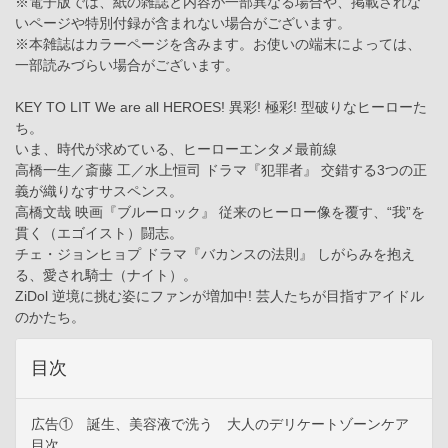
※電子版では、紙の雑誌と内容が一部異なる場合や、掲載されな
いページや特別付録が含まれない場合がございます。
※本雑誌はカラーページを含みます。お使いの端末によっては、
一部読みづらい場合がございます。
KEY TO LIT We are all HEROES! 異彩! 極彩! 型破りなヒーローた
ち。
いま、時代が求めている、ヒーローエンタメ最前線
高橋一生／斎藤 工／水上恒司 ドラマ『犯罪者』 交錯する3つの正
義が織りなすサスペンス。
高橋文哉 映画『ブルーロック』 従来のヒーロー像を覆す、“我”を
貫く（エゴイスト）闘志。
チェ・ジョンヒョプ ドラマ『バカンスの法則』 しがらみを抱え
る、愛され騎士（ナイト）。
ZiDol 逆境に挑む姿にファンが増加中! 芸人たちが目指すアイドル
のかたち。
目次
広告① 誕生、美容液で洗う 大人のデリケートゾーンケア
目次