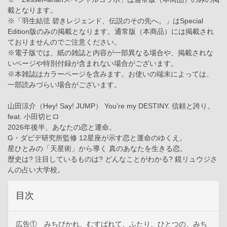
載となります。
※「羽生結弦 碧きレジェンド、伝説のその先へ。」はSpecial
Edition版のみの掲載となります。通常版（本商品）には掲載され
ておりませんのでご注意ください。
※電子版では、紙の雑誌と内容が一部異なる場合や、掲載されな
いページや特別付録が含まれない場合がございます。
※本雑誌はカラーページを含みます。お使いの端末によっては、
一部読みづらい場合がございます。
山田涼介（Hey! Say! JUMP） You’re my DESTINY. 信頼と誇り。
feat. 小田切ヒロ
2026年後半、あなたの恋と運命。
G・ダビデ研究所監修 12星座が示す恋と運命のゆくえ。
星ひとみの「天星術」から導く 真のあなたを生きる恋。
歴史は? 注目しているものは? どんなことがわかる? 鏡リュウジさ
んの占い大学校。
目次
広告① みちびかれ、むすばれて、ふたり、ひとつの、みち