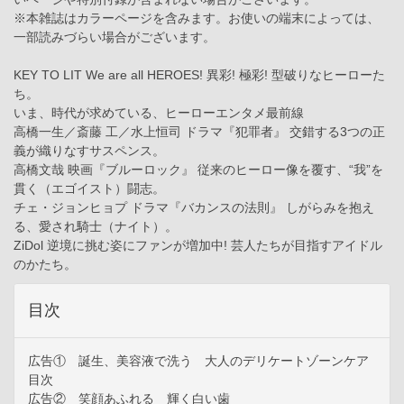
※本雑誌はカラーページを含みます。お使いの端末によっては、
一部読みづらい場合がございます。
KEY TO LIT We are all HEROES! 異彩! 極彩! 型破りなヒーローた
ち。
いま、時代が求めている、ヒーローエンタメ最前線
高橋一生／斎藤 工／水上恒司 ドラマ『犯罪者』 交錯する3つの正
義が織りなすサスペンス。
高橋文哉 映画『ブルーロック』 従来のヒーロー像を覆す、“我”を
貫く（エゴイスト）闘志。
チェ・ジョンヒョプ ドラマ『バカンスの法則』 しがらみを抱え
る、愛され騎士（ナイト）。
ZiDol 逆境に挑む姿にファンが増加中! 芸人たちが目指すアイドル
のかたち。
目次
広告① 誕生、美容液で洗う 大人のデリケートゾーンケア
目次
広告② 笑顔あふれる 輝く白い歯