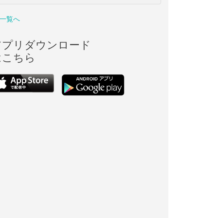
一覧へ
アプリダウンロード
はこちら