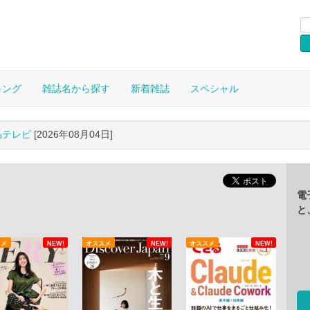
キング
雑誌名から探す
新着雑誌
スペシャル
晶テレビ
[2026年08月04日]
電
と
スメ
NEW!
オススメ
NEW!
オススメ
NEW!