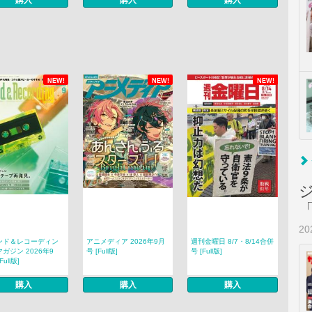
購入
購入
購入
NEW!
NEW!
NEW!
2
ンド＆レコーディン
アニメディア 2026年9月
週刊金曜日 8/7・8/14合併
ガジン 2026年9
号 [Full版]
号 [Full版]
[Full版]
購入
購入
購入