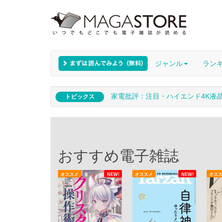
ジャンル
ラン
家電批評：注目・ハイエンド4K液
トピックス
おすすめ電子雑誌
オススメ
NEW!
オススメ
NEW!
オス