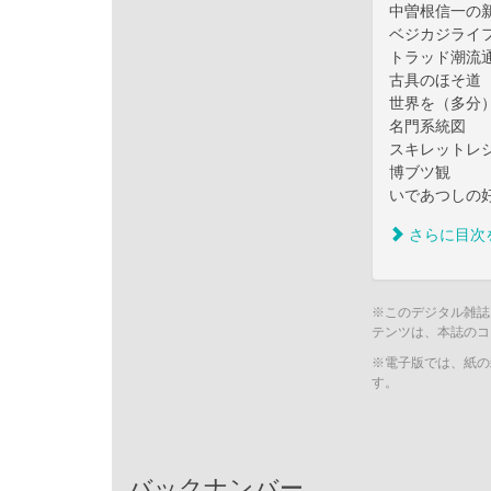
中曽根信一の
ベジカジライ
トラッド潮流
古具のほそ道
世界を（多分
名門系統図
スキレットレシ
博ブツ観
いであつしの
さらに目次
※このデジタル雑誌
テンツは、本誌のコ
※電子版では、紙の
す。
バックナンバー