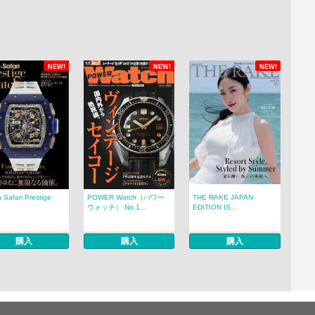
NEW!
NEW!
NEW!
 Safari Prestige
POWER Watch（パワー
THE RAKE JAPAN
.
ウォッチ） No.1...
EDITION IS...
購入
購入
購入