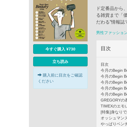
ド定番品から
る雑貨まで「価
だわる”情報誌
男性ファッショ
目次
今すぐ購入 ¥730
立ち読み
目次
今月のBegin Be
購入前に目次をご確認
今月のBegin Be
ください
今月のBegin Be
今月のBegin Be
今月のBegin Be
GREGORY
TIMEXのエモ
[特集]身なり
オッシュマン
やっぱりベン