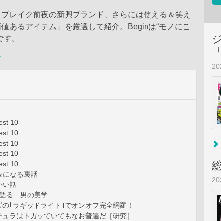
、ブレイク前夜の新興ブランド、さらには使える＆笑え
値あるアイテム」を厳選して紹介。Beginは“モノにこ
です。
ン
2
st 10
st 10
st 10
st 10
st 10
の表になる裏話
2
いい話
で語る 男の美学
ズの｢ラギッドライト｣でオンオフ完全網羅！
チュラはトガッていてもなお普遍だ［研究］