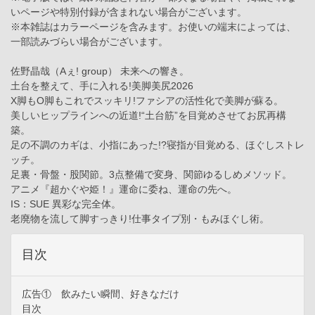
いページや特別付録が含まれない場合がございます。
※本雑誌はカラーページを含みます。お使いの端末によっては、
一部読みづらい場合がございます。
佐野晶哉（Aぇ! group） 未来への響き。
土台を整えて、手に入れる!美脚美尻2026
X脚もO脚もこれでスッキリ!ファシアの活性化で美脚が蘇る。
美しいヒップラインへの近道!“土台筋”を目覚めさせてお尻再構
築。
足の不調のカギは、小指にあった!?寝指が目覚める、ほぐしストレ
ッチ。
足裏・骨盤・股関節。3点整備で変身、関節ゆるしめメソッド。
アニメ『超かぐや姫！』運命に委ね、運命の先へ。
IS：SUE 異彩な完全体。
老廃物を流して脚すっきり!仕事タイプ別・もみほぐし術。
目次
広告① 飲みたい瞬間、好きなだけ
目次